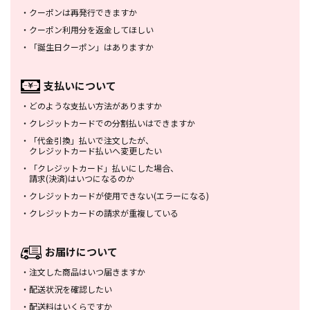
・
クーポンは再発行できますか
・
クーポン利用分を返金してほしい
・
「誕生日クーポン」はありますか
支払いについて
・
どのような支払い方法がありますか
・
クレジットカードでの分割払いは
できますか
・
「代金引換」払いで注文したが、
クレジットカード払いへ変更したい
・
「クレジットカード」払いにした場合、
請求(決済)はいつになるのか
・
クレジットカードが使用できない
(エラーになる)
・
クレジットカードの請求が重複している
お届けについて
・
注文した商品はいつ届きますか
・
配送状況を確認したい
・
配送料はいくらですか