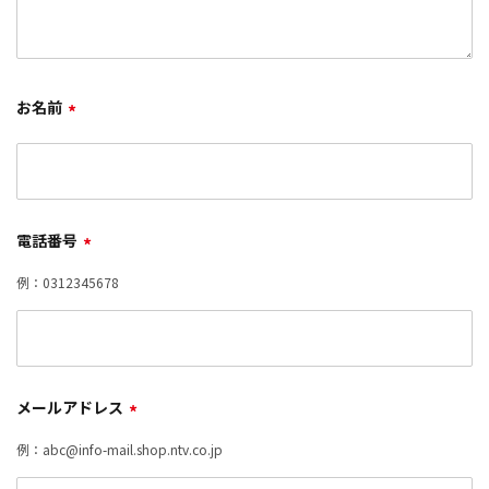
お名前
*
電話番号
*
例：0312345678
メールアドレス
*
例：abc@info-mail.shop.ntv.co.jp