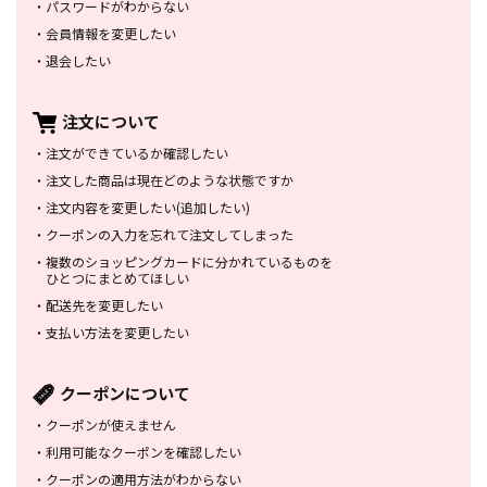
・
パスワードがわからない
・
会員情報を変更したい
・
退会したい
注文について
・
注文ができているか確認したい
・
注文した商品は
現在どのような状態ですか
・
注文内容を変更したい
(追加したい)
・
クーポンの入力を忘れて
注文してしまった
・
複数のショッピングカードに
分かれているものを
ひとつにまとめてほしい
・
配送先を変更したい
・
支払い方法を変更したい
クーポンについて
・
クーポンが使えません
・
利用可能なクーポンを確認したい
・
クーポンの適用方法がわからない