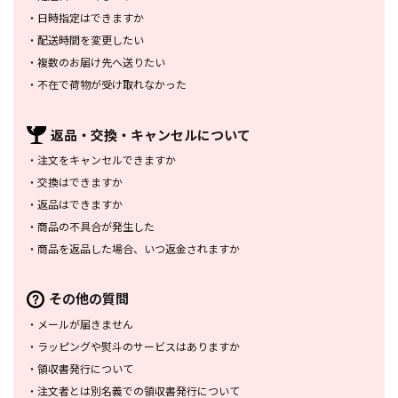
・
日時指定はできますか
・
配送時間を変更したい
・
複数のお届け先へ送りたい
・
不在で荷物が受け取れなかった
返品・交換・
キャンセルについて
・
注文をキャンセルできますか
・
交換はできますか
・
返品はできますか
・
商品の不具合が発生した
・
商品を返品した場合、
いつ返金されますか
その他の質問
・
メールが届きません
・
ラッピングや熨斗のサービスは
ありますか
・
領収書発行について
・
注文者とは別名義での領収書発行
について