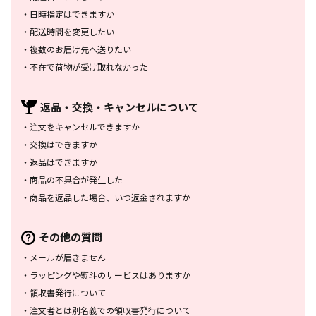
・
日時指定はできますか
・
配送時間を変更したい
・
複数のお届け先へ送りたい
・
不在で荷物が受け取れなかった
返品・交換・
キャンセルについて
・
注文をキャンセルできますか
・
交換はできますか
・
返品はできますか
・
商品の不具合が発生した
・
商品を返品した場合、
いつ返金されますか
その他の質問
・
メールが届きません
・
ラッピングや熨斗のサービスは
ありますか
・
領収書発行について
・
注文者とは別名義での領収書発行
について