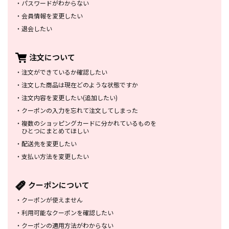
・
パスワードがわからない
・
会員情報を変更したい
・
退会したい
注文について
・
注文ができているか確認したい
・
注文した商品は
現在どのような状態ですか
・
注文内容を変更したい
(追加したい)
・
クーポンの入力を忘れて
注文してしまった
・
複数のショッピングカードに
分かれているものを
ひとつにまとめてほしい
・
配送先を変更したい
・
支払い方法を変更したい
クーポンについて
・
クーポンが使えません
・
利用可能なクーポンを確認したい
・
クーポンの適用方法がわからない