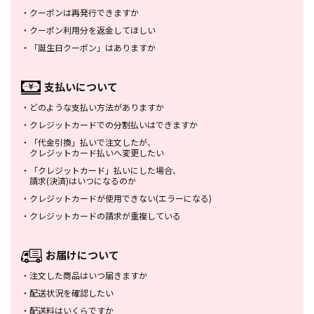
・
クーポンは再発行できますか
・
クーポン利用分を返金してほしい
・
「誕生日クーポン」はありますか
支払いについて
・
どのような支払い方法がありますか
・
クレジットカードでの分割払いは
できますか
・
「代金引換」払いで注文したが、
クレジットカード払いへ変更したい
・
「クレジットカード」払いにした場合、
請求(決済)はいつになるのか
・
クレジットカードが使用できない
(エラーになる)
・
クレジットカードの請求が重複している
お届けについて
・
注文した商品はいつ届きますか
・
配送状況を確認したい
・
配送料はいくらですか