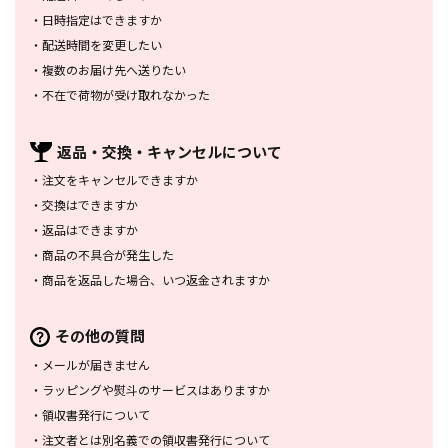
・
日時指定はできますか
・
配送時間を変更したい
・
複数のお届け先へ送りたい
・
不在で荷物が受け取れなかった
返品・交換・
キャンセルについて
・
注文をキャンセルできますか
・
交換はできますか
・
返品はできますか
・
商品の不具合が発生した
・
商品を返品した場合、
いつ返金されますか
その他の質問
・
メールが届きません
・
ラッピングや熨斗のサービスは
ありますか
・
領収書発行について
・
注文者とは別名義での領収書発行
について