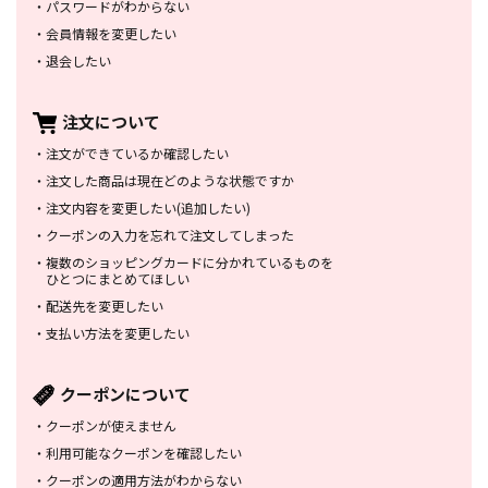
・
パスワードがわからない
・
会員情報を変更したい
・
退会したい
注文について
・
注文ができているか確認したい
・
注文した商品は
現在どのような状態ですか
・
注文内容を変更したい
(追加したい)
・
クーポンの入力を忘れて
注文してしまった
・
複数のショッピングカードに
分かれているものを
ひとつにまとめてほしい
・
配送先を変更したい
・
支払い方法を変更したい
クーポンについて
・
クーポンが使えません
・
利用可能なクーポンを確認したい
・
クーポンの適用方法がわからない