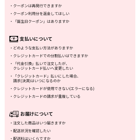
・
クーポンは再発行できますか
・
クーポン利用分を返金してほしい
・
「誕生日クーポン」はありますか
支払いについて
・
どのような支払い方法がありますか
・
クレジットカードでの分割払いは
できますか
・
「代金引換」払いで注文したが、
クレジットカード払いへ変更したい
・
「クレジットカード」払いにした場合、
請求(決済)はいつになるのか
・
クレジットカードが使用できない
(エラーになる)
・
クレジットカードの請求が重複している
お届けについて
・
注文した商品はいつ届きますか
・
配送状況を確認したい
・
配送料はいくらですか