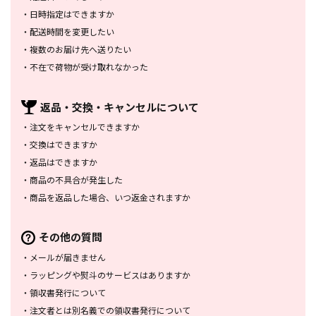
・
日時指定はできますか
・
配送時間を変更したい
・
複数のお届け先へ送りたい
・
不在で荷物が受け取れなかった
返品・交換・
キャンセルについて
・
注文をキャンセルできますか
・
交換はできますか
・
返品はできますか
・
商品の不具合が発生した
・
商品を返品した場合、
いつ返金されますか
その他の質問
・
メールが届きません
・
ラッピングや熨斗のサービスは
ありますか
・
領収書発行について
・
注文者とは別名義での領収書発行
について