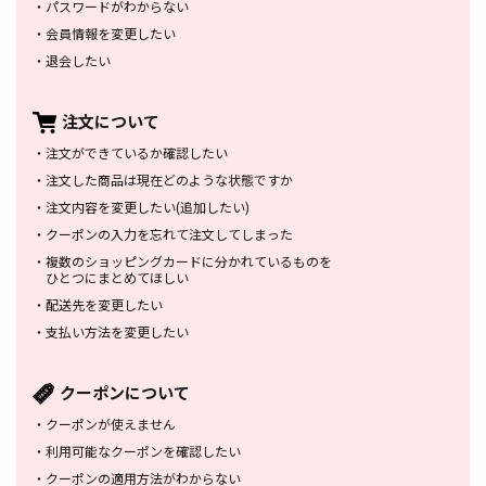
・
パスワードがわからない
・
会員情報を変更したい
・
退会したい
注文について
・
注文ができているか確認したい
・
注文した商品は
現在どのような状態ですか
・
注文内容を変更したい
(追加したい)
・
クーポンの入力を忘れて
注文してしまった
・
複数のショッピングカードに
分かれているものを
ひとつにまとめてほしい
・
配送先を変更したい
・
支払い方法を変更したい
クーポンについて
・
クーポンが使えません
・
利用可能なクーポンを確認したい
・
クーポンの適用方法がわからない