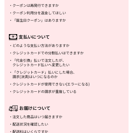
・
クーポンは再発行できますか
・
クーポン利用分を返金してほしい
・
「誕生日クーポン」はありますか
支払いについて
・
どのような支払い方法がありますか
・
クレジットカードでの分割払いは
できますか
・
「代金引換」払いで注文したが、
クレジットカード払いへ変更したい
・
「クレジットカード」払いにした場合、
請求(決済)はいつになるのか
・
クレジットカードが使用できない
(エラーになる)
・
クレジットカードの請求が重複している
お届けについて
・
注文した商品はいつ届きますか
・
配送状況を確認したい
・
配送料はいくらですか