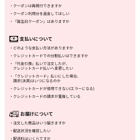
・
クーポンは再発行できますか
・
クーポン利用分を返金してほしい
・
「誕生日クーポン」はありますか
支払いについて
・
どのような支払い方法がありますか
・
クレジットカードでの分割払いは
できますか
・
「代金引換」払いで注文したが、
クレジットカード払いへ変更したい
・
「クレジットカード」払いにした場合、
請求(決済)はいつになるのか
・
クレジットカードが使用できない
(エラーになる)
・
クレジットカードの請求が重複している
お届けについて
・
注文した商品はいつ届きますか
・
配送状況を確認したい
・
配送料はいくらですか