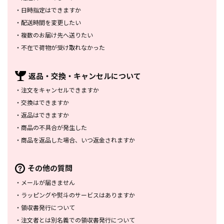
・
日時指定はできますか
・
配送時間を変更したい
・
複数のお届け先へ送りたい
・
不在で荷物が受け取れなかった
返品・交換・
キャンセルについて
・
注文をキャンセルできますか
・
交換はできますか
・
返品はできますか
・
商品の不具合が発生した
・
商品を返品した場合、
いつ返金されますか
その他の質問
・
メールが届きません
・
ラッピングや熨斗のサービスは
ありますか
・
領収書発行について
・
注文者とは別名義での領収書発行
について