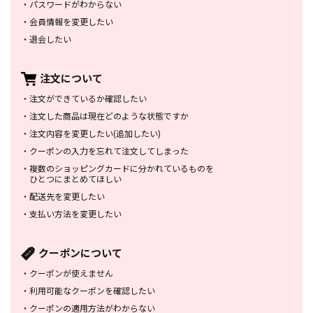
・
パスワードがわからない
・
会員情報を変更したい
・
退会したい
注文について
・
注文ができているか確認したい
・
注文した商品は
現在どのような状態ですか
・
注文内容を変更したい
(追加したい)
・
クーポンの入力を忘れて
注文してしまった
・
複数のショッピングカードに
分かれているものを
ひとつにまとめてほしい
・
配送先を変更したい
・
支払い方法を変更したい
クーポンについて
・
クーポンが使えません
・
利用可能なクーポンを確認したい
・
クーポンの適用方法がわからない