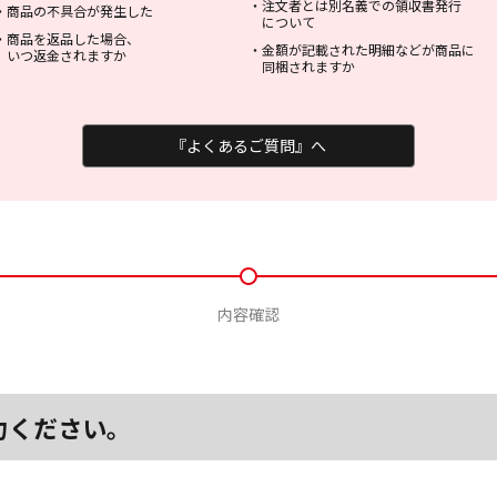
・
注文者とは別名義での領収書発行
・
商品の不具合が発生した
について
・
商品を返品した場合、
・
金額が記載された明細などが商品に
いつ返金されますか
同梱されますか
『よくあるご質問』へ
内容確認
力ください。