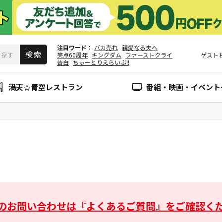
注目ワード
バカ売れ
親愛なる夫へ
笑点60周年
キングダム
ファーストクライ
ゲスト
告白
ちゅーとりえらいぶ!!
満天☆青空レストラン
番組・映画・イベント
のお問い合わせは
『よくあるご質問』をご確認く