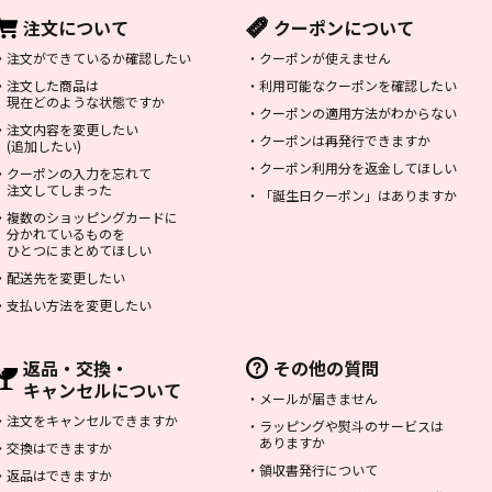
注文について
クーポンについて
・
注文ができているか確認したい
・
クーポンが使えません
・
注文した商品は
・
利用可能なクーポンを確認したい
現在どのような状態ですか
・
クーポンの適用方法がわからない
・
注文内容を変更したい
・
クーポンは再発行できますか
(追加したい)
・
クーポン利用分を返金してほしい
・
クーポンの入力を忘れて
注文してしまった
・
「誕生日クーポン」はありますか
・
複数のショッピングカードに
分かれているものを
ひとつにまとめてほしい
・
配送先を変更したい
・
支払い方法を変更したい
返品・交換・
その他の質問
キャンセルについて
・
メールが届きません
・
注文をキャンセルできますか
・
ラッピングや熨斗のサービスは
ありますか
・
交換はできますか
・
領収書発行について
・
返品はできますか