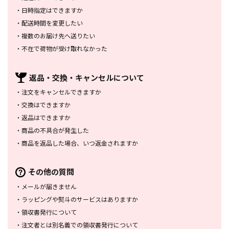
・
日時指定はできますか
・
配送時間を変更したい
・
複数のお届け先へ送りたい
・
不在で荷物が受け取れなかった
返品・交換・
キャンセルについて
・
注文をキャンセルできますか
・
交換はできますか
・
返品はできますか
・
商品の不具合が発生した
・
商品を返品した場合、
いつ返金されますか
その他の質問
・
メールが届きません
・
ラッピングや熨斗のサービスは
ありますか
・
領収書発行について
・
注文者とは別名義での領収書発行
について