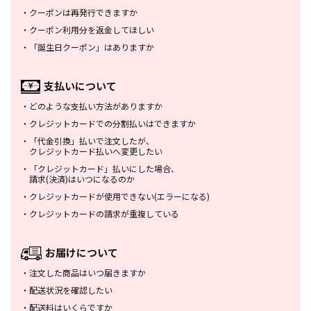
・
クーポンは再発行できますか
・
クーポン利用分を返金してほしい
・
「誕生日クーポン」はありますか
支払いについて
・
どのような支払い方法がありますか
・
クレジットカードでの分割払いは
できますか
・
「代金引換」払いで注文したが、
クレジットカード払いへ変更したい
・
「クレジットカード」払いにした場合、
請求(決済)はいつになるのか
・
クレジットカードが使用できない
(エラーになる)
・
クレジットカードの請求が重複している
お届けについて
・
注文した商品はいつ届きますか
・
配送状況を確認したい
・
配送料はいくらですか