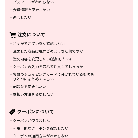
・
パスワードがわからない
・
会員情報を変更したい
・
退会したい
注文について
・
注文ができているか確認したい
・
注文した商品は
現在どのような状態ですか
・
注文内容を変更したい
(追加したい)
・
クーポンの入力を忘れて
注文してしまった
・
複数のショッピングカードに
分かれているものを
ひとつにまとめてほしい
・
配送先を変更したい
・
支払い方法を変更したい
クーポンについて
・
クーポンが使えません
・
利用可能なクーポンを確認したい
・
クーポンの適用方法がわからない