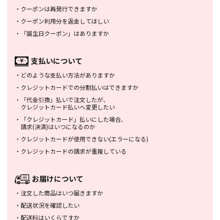
・
クーポンは再発行できますか
・
クーポン利用分を返金してほしい
・
「誕生日クーポン」はありますか
支払いについて
・
どのような支払い方法がありますか
・
クレジットカードでの分割払いは
できますか
・
「代金引換」払いで注文したが、
クレジットカード払いへ変更したい
・
「クレジットカード」払いにした場合、
請求(決済)はいつになるのか
・
クレジットカードが使用できない
(エラーになる)
・
クレジットカードの請求が重複している
お届けについて
・
注文した商品はいつ届きますか
・
配送状況を確認したい
・
配送料はいくらですか