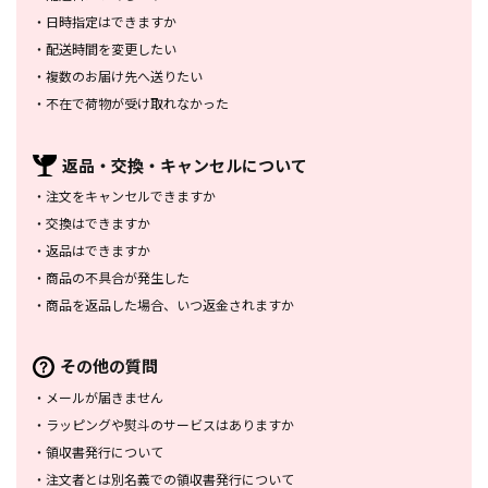
・
日時指定はできますか
・
配送時間を変更したい
・
複数のお届け先へ送りたい
・
不在で荷物が受け取れなかった
返品・交換・
キャンセルについて
・
注文をキャンセルできますか
・
交換はできますか
・
返品はできますか
・
商品の不具合が発生した
・
商品を返品した場合、
いつ返金されますか
その他の質問
・
メールが届きません
・
ラッピングや熨斗のサービスは
ありますか
・
領収書発行について
・
注文者とは別名義での領収書発行
について