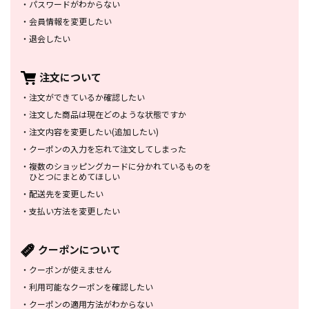
・
パスワードがわからない
・
会員情報を変更したい
・
退会したい
注文について
・
注文ができているか確認したい
・
注文した商品は
現在どのような状態ですか
・
注文内容を変更したい
(追加したい)
・
クーポンの入力を忘れて
注文してしまった
・
複数のショッピングカードに
分かれているものを
ひとつにまとめてほしい
・
配送先を変更したい
・
支払い方法を変更したい
クーポンについて
・
クーポンが使えません
・
利用可能なクーポンを確認したい
・
クーポンの適用方法がわからない