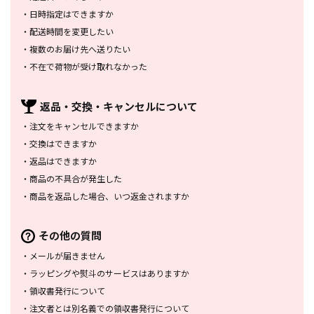
・
日時指定はできますか
・
配送時間を変更したい
・
複数のお届け先へ送りたい
・
不在で荷物が受け取れなかった
返品・交換・
キャンセルについて
・
注文をキャンセルできますか
・
交換はできますか
・
返品はできますか
・
商品の不具合が発生した
・
商品を返品した場合、
いつ返金されますか
その他の質問
・
メールが届きません
・
ラッピングや熨斗のサービスは
ありますか
・
領収書発行について
・
注文者とは別名義での領収書発行
について