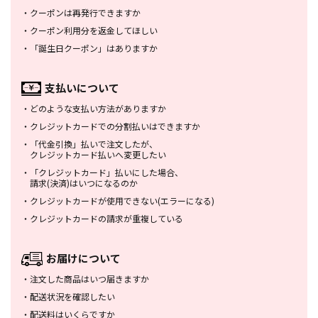
・
クーポンは再発行できますか
・
クーポン利用分を返金してほしい
・
「誕生日クーポン」はありますか
支払いについて
・
どのような支払い方法がありますか
・
クレジットカードでの分割払いは
できますか
・
「代金引換」払いで注文したが、
クレジットカード払いへ変更したい
・
「クレジットカード」払いにした場合、
請求(決済)はいつになるのか
・
クレジットカードが使用できない
(エラーになる)
・
クレジットカードの請求が重複している
お届けについて
・
注文した商品はいつ届きますか
・
配送状況を確認したい
・
配送料はいくらですか