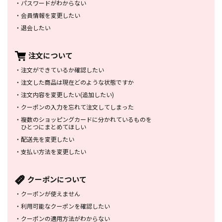
・
パスワードがわからない
・
会員情報を変更したい
・
退会したい
注文について
・
注文ができているか確認したい
・
注文した商品は
現在どのような状態ですか
・
注文内容を変更したい
(追加したい)
・
クーポンの入力を忘れて
注文してしまった
・
複数のショッピングカードに
分かれているものを
ひとつにまとめてほしい
・
配送先を変更したい
・
支払い方法を変更したい
クーポンについて
・
クーポンが使えません
・
利用可能なクーポンを確認したい
・
クーポンの適用方法がわからない