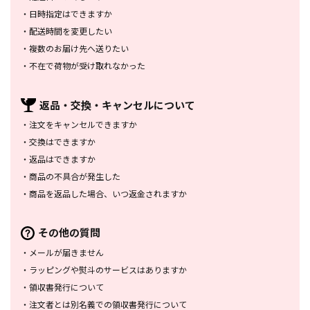
・
日時指定はできますか
・
配送時間を変更したい
・
複数のお届け先へ送りたい
・
不在で荷物が受け取れなかった
返品・交換・
キャンセルについて
・
注文をキャンセルできますか
・
交換はできますか
・
返品はできますか
・
商品の不具合が発生した
・
商品を返品した場合、
いつ返金されますか
その他の質問
・
メールが届きません
・
ラッピングや熨斗のサービスは
ありますか
・
領収書発行について
・
注文者とは別名義での領収書発行
について