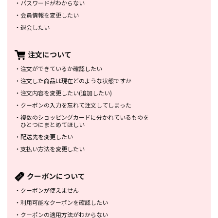
・
パスワードがわからない
・
会員情報を変更したい
・
退会したい
注文について
・
注文ができているか確認したい
・
注文した商品は
現在どのような状態ですか
・
注文内容を変更したい
(追加したい)
・
クーポンの入力を忘れて
注文してしまった
・
複数のショッピングカードに
分かれているものを
ひとつにまとめてほしい
・
配送先を変更したい
・
支払い方法を変更したい
クーポンについて
・
クーポンが使えません
・
利用可能なクーポンを確認したい
・
クーポンの適用方法がわからない