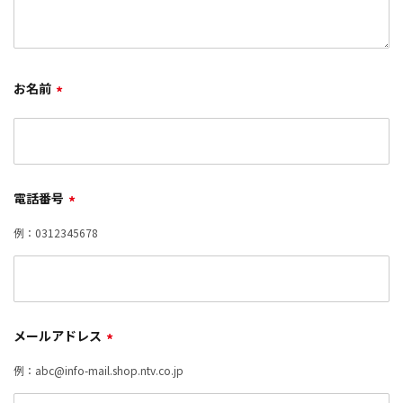
お名前
*
電話番号
*
例：0312345678
メールアドレス
*
例：abc@info-mail.shop.ntv.co.jp