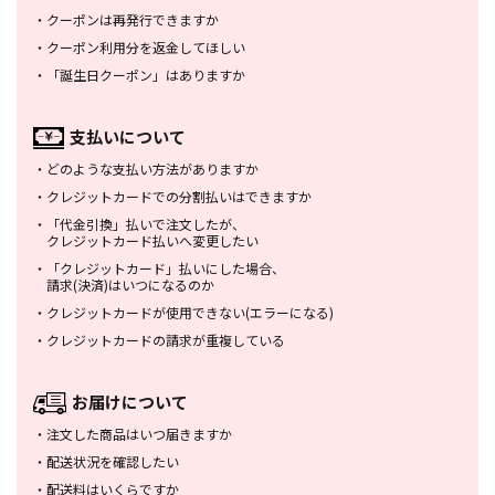
・
クーポンは再発行できますか
・
クーポン利用分を返金してほしい
・
「誕生日クーポン」はありますか
支払いについて
・
どのような支払い方法がありますか
・
クレジットカードでの分割払いは
できますか
・
「代金引換」払いで注文したが、
クレジットカード払いへ変更したい
・
「クレジットカード」払いにした場合、
請求(決済)はいつになるのか
・
クレジットカードが使用できない
(エラーになる)
・
クレジットカードの請求が重複している
お届けについて
・
注文した商品はいつ届きますか
・
配送状況を確認したい
・
配送料はいくらですか