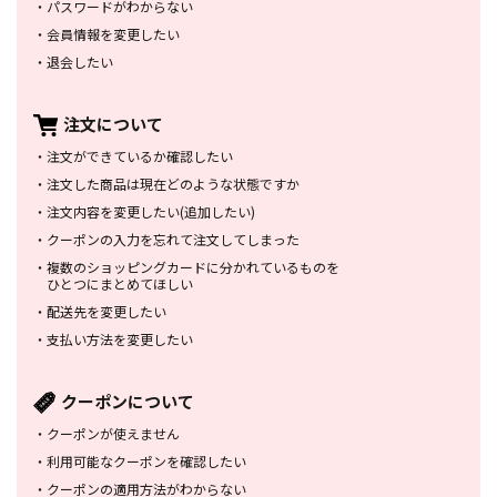
・
パスワードがわからない
・
会員情報を変更したい
・
退会したい
注文について
・
注文ができているか確認したい
・
注文した商品は
現在どのような状態ですか
・
注文内容を変更したい
(追加したい)
・
クーポンの入力を忘れて
注文してしまった
・
複数のショッピングカードに
分かれているものを
ひとつにまとめてほしい
・
配送先を変更したい
・
支払い方法を変更したい
クーポンについて
・
クーポンが使えません
・
利用可能なクーポンを確認したい
・
クーポンの適用方法がわからない