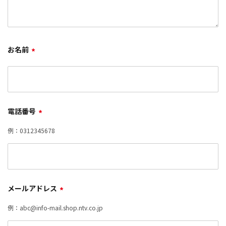
お名前
*
電話番号
*
例：0312345678
メールアドレス
*
例：abc@info-mail.shop.ntv.co.jp