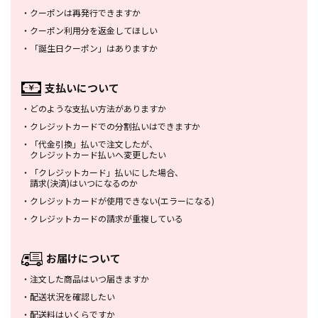
・
クーポンは再発行できますか
・
クーポン利用分を返金してほしい
・
「誕生日クーポン」はありますか
支払いについて
・
どのような支払い方法がありますか
・
クレジットカードでの分割払いは
できますか
・
「代金引換」払いで注文したが、
クレジットカード払いへ変更したい
・
「クレジットカード」払いにした場合、
請求(決済)はいつになるのか
・
クレジットカードが使用できない
(エラーになる)
・
クレジットカードの請求が重複している
お届けについて
・
注文した商品はいつ届きますか
・
配送状況を確認したい
・
配送料はいくらですか