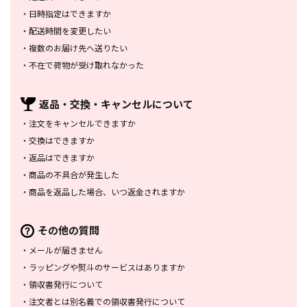
・
日時指定はできますか
・
配送時間を変更したい
・
複数のお届け先へ送りたい
・
不在で荷物が受け取れなかった
返品・交換・
キャンセルについて
・
注文をキャンセルできますか
・
交換はできますか
・
返品はできますか
・
商品の不具合が発生した
・
商品を返品した場合、
いつ返金されますか
その他の質問
・
メールが届きません
・
ラッピングや熨斗のサービスは
ありますか
・
領収書発行について
・
注文者とは別名義での領収書発行
について