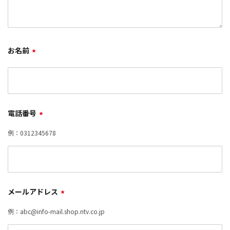
お名前
*
電話番号
*
例：0312345678
メールアドレス
*
例：abc@info-mail.shop.ntv.co.jp