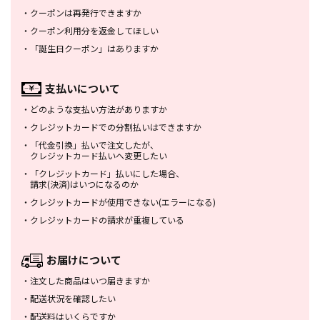
・
クーポンは再発行できますか
・
クーポン利用分を返金してほしい
・
「誕生日クーポン」はありますか
支払いについて
・
どのような支払い方法がありますか
・
クレジットカードでの分割払いは
できますか
・
「代金引換」払いで注文したが、
クレジットカード払いへ変更したい
・
「クレジットカード」払いにした場合、
請求(決済)はいつになるのか
・
クレジットカードが使用できない
(エラーになる)
・
クレジットカードの請求が重複している
お届けについて
・
注文した商品はいつ届きますか
・
配送状況を確認したい
・
配送料はいくらですか