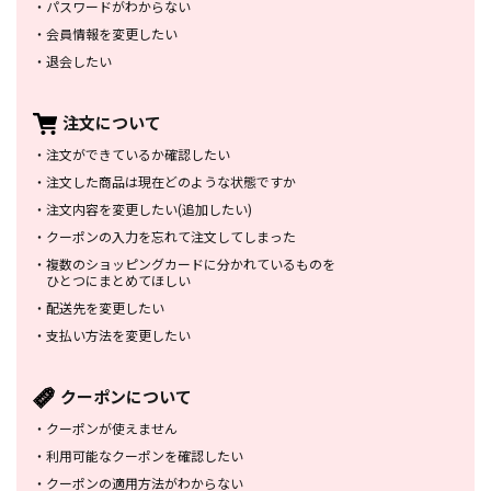
・
パスワードがわからない
・
会員情報を変更したい
・
退会したい
注文について
・
注文ができているか確認したい
・
注文した商品は
現在どのような状態ですか
・
注文内容を変更したい
(追加したい)
・
クーポンの入力を忘れて
注文してしまった
・
複数のショッピングカードに
分かれているものを
ひとつにまとめてほしい
・
配送先を変更したい
・
支払い方法を変更したい
クーポンについて
・
クーポンが使えません
・
利用可能なクーポンを確認したい
・
クーポンの適用方法がわからない