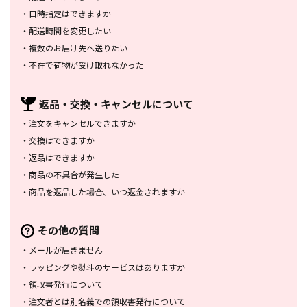
・
日時指定はできますか
・
配送時間を変更したい
・
複数のお届け先へ送りたい
・
不在で荷物が受け取れなかった
返品・交換・
キャンセルについて
・
注文をキャンセルできますか
・
交換はできますか
・
返品はできますか
・
商品の不具合が発生した
・
商品を返品した場合、
いつ返金されますか
その他の質問
・
メールが届きません
・
ラッピングや熨斗のサービスは
ありますか
・
領収書発行について
・
注文者とは別名義での領収書発行
について