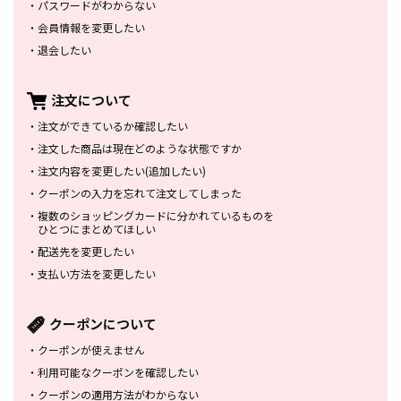
・
パスワードがわからない
・
会員情報を変更したい
・
退会したい
注文について
・
注文ができているか確認したい
・
注文した商品は
現在どのような状態ですか
・
注文内容を変更したい
(追加したい)
・
クーポンの入力を忘れて
注文してしまった
・
複数のショッピングカードに
分かれているものを
ひとつにまとめてほしい
・
配送先を変更したい
・
支払い方法を変更したい
クーポンについて
・
クーポンが使えません
・
利用可能なクーポンを確認したい
・
クーポンの適用方法がわからない