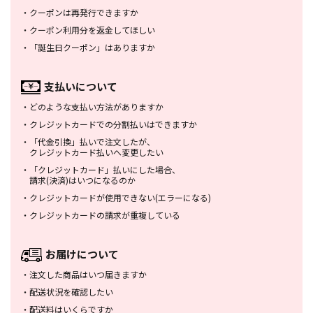
・
クーポンは再発行できますか
・
クーポン利用分を返金してほしい
・
「誕生日クーポン」はありますか
支払いについて
・
どのような支払い方法がありますか
・
クレジットカードでの分割払いは
できますか
・
「代金引換」払いで注文したが、
クレジットカード払いへ変更したい
・
「クレジットカード」払いにした場合、
請求(決済)はいつになるのか
・
クレジットカードが使用できない
(エラーになる)
・
クレジットカードの請求が重複している
お届けについて
・
注文した商品はいつ届きますか
・
配送状況を確認したい
・
配送料はいくらですか