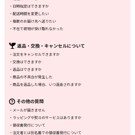
・
日時指定はできますか
・
配送時間を変更したい
・
複数のお届け先へ送りたい
・
不在で荷物が受け取れなかった
返品・交換・
キャンセルについて
・
注文をキャンセルできますか
・
交換はできますか
・
返品はできますか
・
商品の不具合が発生した
・
商品を返品した場合、
いつ返金されますか
その他の質問
・
メールが届きません
・
ラッピングや熨斗のサービスは
ありますか
・
領収書発行について
・
注文者とは別名義での領収書発行
について