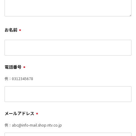
お名前
*
電話番号
*
例：0312345678
メールアドレス
*
例：abc@info-mail.shop.ntv.co.jp