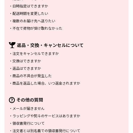
・
日時指定はできますか
・
配送時間を変更したい
・
複数のお届け先へ送りたい
・
不在で荷物が受け取れなかった
返品・交換・
キャンセルについて
・
注文をキャンセルできますか
・
交換はできますか
・
返品はできますか
・
商品の不具合が発生した
・
商品を返品した場合、
いつ返金されますか
その他の質問
・
メールが届きません
・
ラッピングや熨斗のサービスは
ありますか
・
領収書発行について
・
注文者とは別名義での領収書発行
について