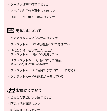
・
クーポンは再発行できますか
・
クーポン利用分を返金してほしい
・
「誕生日クーポン」はありますか
支払いについて
・
どのような支払い方法がありますか
・
クレジットカードでの分割払いは
できますか
・
「代金引換」払いで注文したが、
クレジットカード払いへ変更したい
・
「クレジットカード」払いにした場合、
請求(決済)はいつになるのか
・
クレジットカードが使用できない
(エラーになる)
・
クレジットカードの請求が重複している
お届けについて
・
注文した商品はいつ届きますか
・
配送状況を確認したい
・
配送料はいくらですか