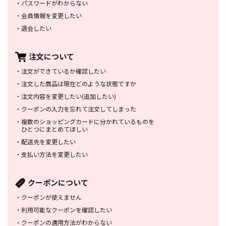
・
パスワードがわからない
・
会員情報を変更したい
・
退会したい
注文について
・
注文ができているか確認したい
・
注文した商品は
現在どのような状態ですか
・
注文内容を変更したい
(追加したい)
・
クーポンの入力を忘れて
注文してしまった
・
複数のショッピングカードに
分かれているものを
ひとつにまとめてほしい
・
配送先を変更したい
・
支払い方法を変更したい
クーポンについて
・
クーポンが使えません
・
利用可能なクーポンを確認したい
・
クーポンの適用方法がわからない