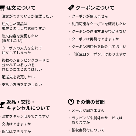
注文について
クーポンについて
・
注文ができているか確認したい
・
クーポンが使えません
・
注文した商品は
・
利用可能なクーポンを確認したい
現在どのような状態ですか
・
クーポンの適用方法がわからない
・
注文内容を変更したい
・
クーポンは再発行できますか
(追加したい)
・
クーポン利用分を返金してほしい
・
クーポンの入力を忘れて
注文してしまった
・
「誕生日クーポン」はありますか
・
複数のショッピングカードに
分かれているものを
ひとつにまとめてほしい
・
配送先を変更したい
・
支払い方法を変更したい
返品・交換・
その他の質問
キャンセルについて
・
メールが届きません
・
注文をキャンセルできますか
・
ラッピングや熨斗のサービスは
ありますか
・
交換はできますか
・
領収書発行について
・
返品はできますか