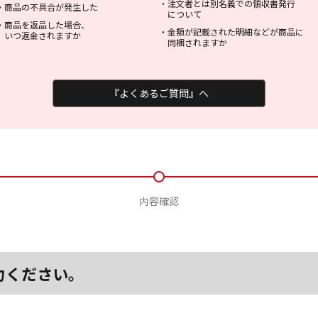
・
注文者とは別名義での領収書発行
・
商品の不具合が発生した
について
・
商品を返品した場合、
・
金額が記載された明細などが商品に
いつ返金されますか
同梱されますか
『よくあるご質問』へ
内容確認
力ください。