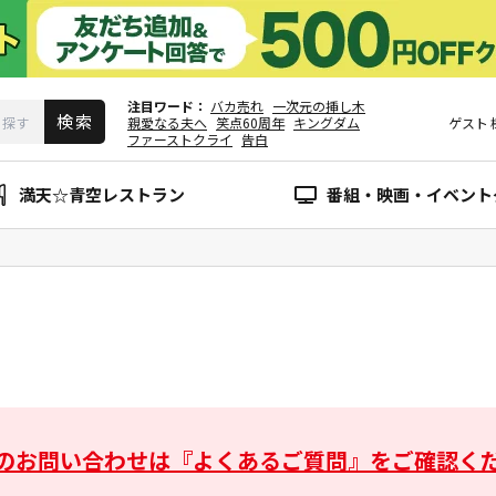
注目ワード
バカ売れ
一次元の挿し木
親愛なる夫へ
笑点60周年
キングダム
ゲスト
ファーストクライ
告白
満天☆青空レストラン
番組・映画・イベント
のお問い合わせは
『よくあるご質問』をご確認く