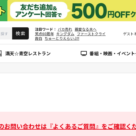
注目ワード
バカ売れ
親愛なる夫へ
笑点60周年
キングダム
ファーストクライ
ゲスト
告白
ちゅーとりえらいぶ!!
満天☆青空レストラン
番組・映画・イベント
のお問い合わせは
『よくあるご質問』をご確認く