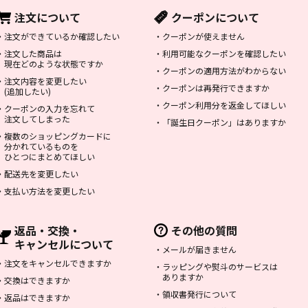
注文について
クーポンについて
・
注文ができているか確認したい
・
クーポンが使えません
・
注文した商品は
・
利用可能なクーポンを確認したい
現在どのような状態ですか
・
クーポンの適用方法がわからない
・
注文内容を変更したい
・
クーポンは再発行できますか
(追加したい)
・
クーポン利用分を返金してほしい
・
クーポンの入力を忘れて
注文してしまった
・
「誕生日クーポン」はありますか
・
複数のショッピングカードに
分かれているものを
ひとつにまとめてほしい
・
配送先を変更したい
・
支払い方法を変更したい
返品・交換・
その他の質問
キャンセルについて
・
メールが届きません
・
注文をキャンセルできますか
・
ラッピングや熨斗のサービスは
ありますか
・
交換はできますか
・
領収書発行について
・
返品はできますか