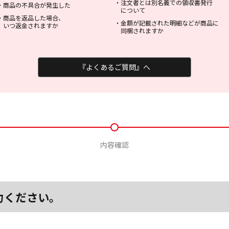
・
注文者とは別名義での領収書発行
・
商品の不具合が発生した
について
・
商品を返品した場合、
・
金額が記載された明細などが商品に
いつ返金されますか
同梱されますか
『よくあるご質問』へ
内容確認
力ください。