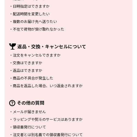
・
日時指定はできますか
・
配送時間を変更したい
・
複数のお届け先へ送りたい
・
不在で荷物が受け取れなかった
返品・交換・
キャンセルについて
・
注文をキャンセルできますか
・
交換はできますか
・
返品はできますか
・
商品の不具合が発生した
・
商品を返品した場合、
いつ返金されますか
その他の質問
・
メールが届きません
・
ラッピングや熨斗のサービスは
ありますか
・
領収書発行について
・
注文者とは別名義での領収書発行
について