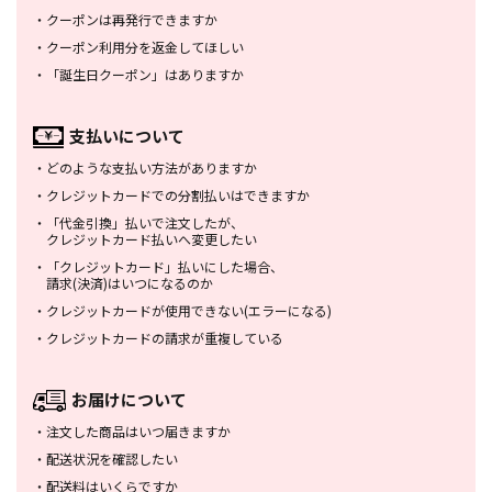
・
クーポンは再発行できますか
・
クーポン利用分を返金してほしい
・
「誕生日クーポン」はありますか
支払いについて
・
どのような支払い方法がありますか
・
クレジットカードでの分割払いは
できますか
・
「代金引換」払いで注文したが、
クレジットカード払いへ変更したい
・
「クレジットカード」払いにした場合、
請求(決済)はいつになるのか
・
クレジットカードが使用できない
(エラーになる)
・
クレジットカードの請求が重複している
お届けについて
・
注文した商品はいつ届きますか
・
配送状況を確認したい
・
配送料はいくらですか