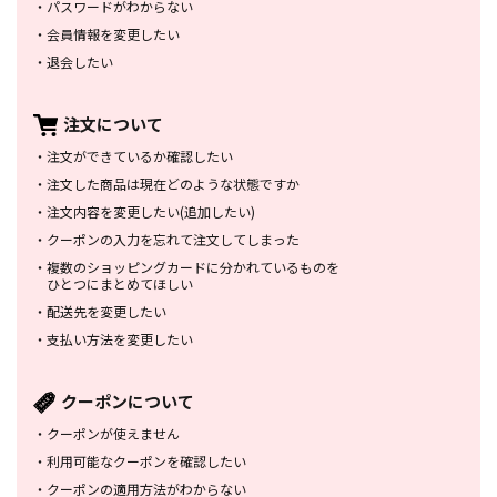
・
パスワードがわからない
・
会員情報を変更したい
・
退会したい
注文について
・
注文ができているか確認したい
・
注文した商品は
現在どのような状態ですか
・
注文内容を変更したい
(追加したい)
・
クーポンの入力を忘れて
注文してしまった
・
複数のショッピングカードに
分かれているものを
ひとつにまとめてほしい
・
配送先を変更したい
・
支払い方法を変更したい
クーポンについて
・
クーポンが使えません
・
利用可能なクーポンを確認したい
・
クーポンの適用方法がわからない