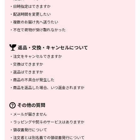
・
日時指定はできますか
・
配送時間を変更したい
・
複数のお届け先へ送りたい
・
不在で荷物が受け取れなかった
返品・交換・
キャンセルについて
・
注文をキャンセルできますか
・
交換はできますか
・
返品はできますか
・
商品の不具合が発生した
・
商品を返品した場合、
いつ返金されますか
その他の質問
・
メールが届きません
・
ラッピングや熨斗のサービスは
ありますか
・
領収書発行について
・
注文者とは別名義での領収書発行
について