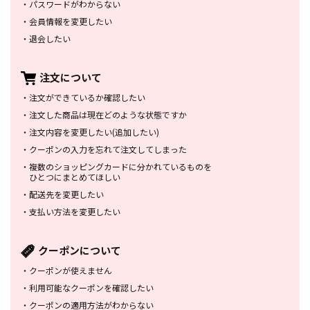
・
パスワードがわからない
・
会員情報を変更したい
・
退会したい
注文について
・
注文ができているか確認したい
・
注文した商品は
現在どのような状態ですか
・
注文内容を変更したい
(追加したい)
・
クーポンの入力を忘れて
注文してしまった
・
複数のショッピングカードに
分かれているものを
ひとつにまとめてほしい
・
配送先を変更したい
・
支払い方法を変更したい
クーポンについて
・
クーポンが使えません
・
利用可能なクーポンを確認したい
・
クーポンの適用方法がわからない