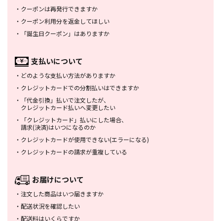
・
クーポンは再発行できますか
・
クーポン利用分を返金してほしい
・
「誕生日クーポン」はありますか
支払いについて
・
どのような支払い方法がありますか
・
クレジットカードでの分割払いは
できますか
・
「代金引換」払いで注文したが、
クレジットカード払いへ変更したい
・
「クレジットカード」払いにした場合、
請求(決済)はいつになるのか
・
クレジットカードが使用できない
(エラーになる)
・
クレジットカードの請求が重複している
お届けについて
・
注文した商品はいつ届きますか
・
配送状況を確認したい
・
配送料はいくらですか