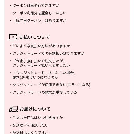
・
クーポンは再発行できますか
・
クーポン利用分を返金してほしい
・
「誕生日クーポン」はありますか
支払いについて
・
どのような支払い方法がありますか
・
クレジットカードでの分割払いは
できますか
・
「代金引換」払いで注文したが、
クレジットカード払いへ変更したい
・
「クレジットカード」払いにした場合、
請求(決済)はいつになるのか
・
クレジットカードが使用できない
(エラーになる)
・
クレジットカードの請求が重複している
お届けについて
・
注文した商品はいつ届きますか
・
配送状況を確認したい
・
配送料はいくらですか