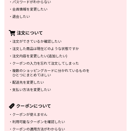
・
パスワードがわからない
・
会員情報を変更したい
・
退会したい
注文について
・
注文ができているか確認したい
・
注文した商品は
現在どのような状態ですか
・
注文内容を変更したい
(追加したい)
・
クーポンの入力を忘れて
注文してしまった
・
複数のショッピングカードに
分かれているものを
ひとつにまとめてほしい
・
配送先を変更したい
・
支払い方法を変更したい
クーポンについて
・
クーポンが使えません
・
利用可能なクーポンを確認したい
・
クーポンの適用方法がわからない