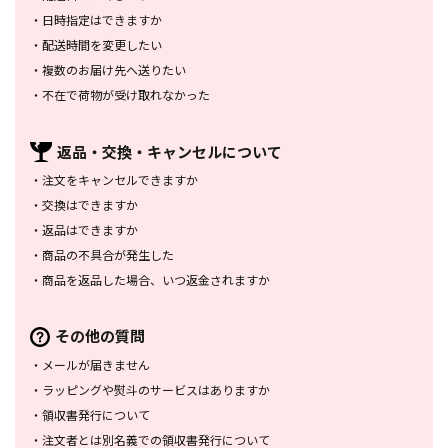
・
日時指定はできますか
・
配送時間を変更したい
・
複数のお届け先へ送りたい
・
不在で荷物が受け取れなかった
返品・交換・
キャンセルについて
・
注文をキャンセルできますか
・
交換はできますか
・
返品はできますか
・
商品の不具合が発生した
・
商品を返品した場合、
いつ返金されますか
その他の質問
・
メールが届きません
・
ラッピングや熨斗のサービスは
ありますか
・
領収書発行について
・
注文者とは別名義での領収書発行
について