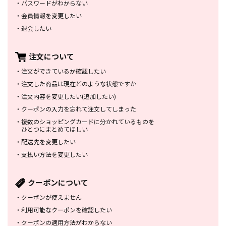
・
パスワードがわからない
・
会員情報を変更したい
・
退会したい
注文について
・
注文ができているか確認したい
・
注文した商品は
現在どのような状態ですか
・
注文内容を変更したい
(追加したい)
・
クーポンの入力を忘れて
注文してしまった
・
複数のショッピングカードに
分かれているものを
ひとつにまとめてほしい
・
配送先を変更したい
・
支払い方法を変更したい
クーポンについて
・
クーポンが使えません
・
利用可能なクーポンを確認したい
・
クーポンの適用方法がわからない