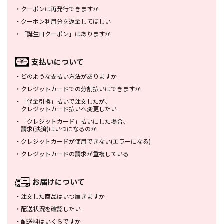
・
クーポンは再発行できますか
・
クーポン利用分を返金してほしい
・
「誕生日クーポン」はありますか
支払いについて
・
どのような支払い方法がありますか
・
クレジットカードでの分割払いは
できますか
・
「代金引換」払いで注文したが、
クレジットカード払いへ変更したい
・
「クレジットカード」払いにした場合、
請求(決済)はいつになるのか
・
クレジットカードが使用できない
(エラーになる)
・
クレジットカードの請求が重複している
お届けについて
・
注文した商品はいつ届きますか
・
配送状況を確認したい
・
配送料はいくらですか