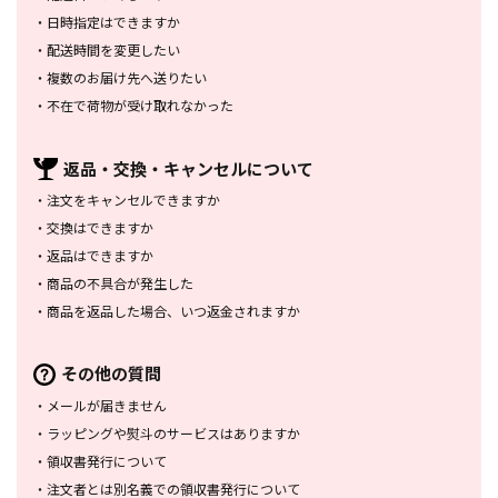
・
日時指定はできますか
・
配送時間を変更したい
・
複数のお届け先へ送りたい
・
不在で荷物が受け取れなかった
返品・交換・
キャンセルについて
・
注文をキャンセルできますか
・
交換はできますか
・
返品はできますか
・
商品の不具合が発生した
・
商品を返品した場合、
いつ返金されますか
その他の質問
・
メールが届きません
・
ラッピングや熨斗のサービスは
ありますか
・
領収書発行について
・
注文者とは別名義での領収書発行
について