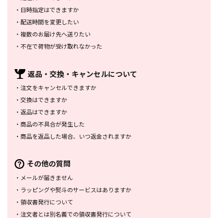
・
日時指定はできますか
・
配送時間を変更したい
・
複数のお届け先へ送りたい
・
不在で荷物が受け取れなかった
返品・交換・
キャンセルについて
・
注文をキャンセルできますか
・
交換はできますか
・
返品はできますか
・
商品の不具合が発生した
・
商品を返品した場合、
いつ返金されますか
その他の質問
・
メールが届きません
・
ラッピングや熨斗のサービスは
ありますか
・
領収書発行について
・
注文者とは別名義での領収書発行
について