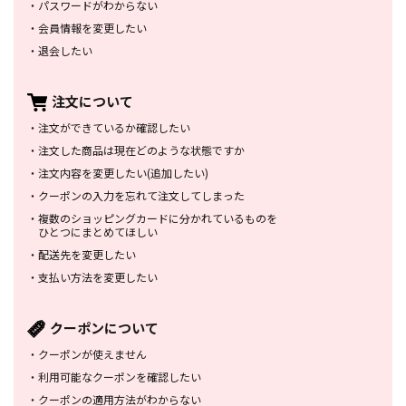
・
パスワードがわからない
・
会員情報を変更したい
・
退会したい
注文について
・
注文ができているか確認したい
・
注文した商品は
現在どのような状態ですか
・
注文内容を変更したい
(追加したい)
・
クーポンの入力を忘れて
注文してしまった
・
複数のショッピングカードに
分かれているものを
ひとつにまとめてほしい
・
配送先を変更したい
・
支払い方法を変更したい
クーポンについて
・
クーポンが使えません
・
利用可能なクーポンを確認したい
・
クーポンの適用方法がわからない