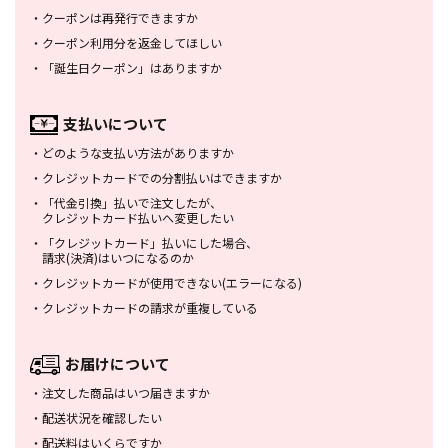
・
クーポンは再発行できますか
・
クーポン利用分を返金してほしい
・
「誕生日クーポン」はありますか
支払いについて
・
どのような支払い方法がありますか
・
クレジットカードでの分割払いは
できますか
・
「代金引換」払いで注文したが、
クレジットカード払いへ変更したい
・
「クレジットカード」払いにした場合、
請求(決済)はいつになるのか
・
クレジットカードが使用できない
(エラーになる)
・
クレジットカードの請求が重複している
お届けについて
・
注文した商品はいつ届きますか
・
配送状況を確認したい
・
配送料はいくらですか