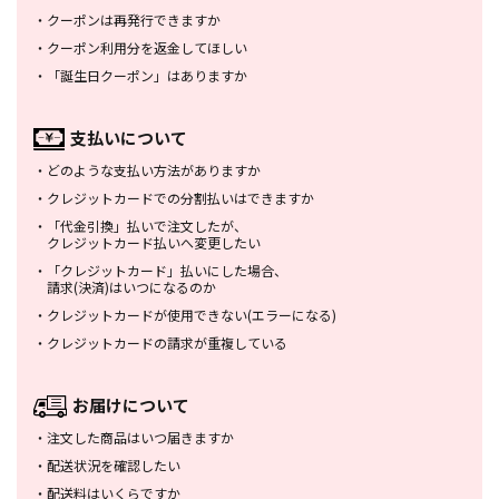
・
クーポンは再発行できますか
・
クーポン利用分を返金してほしい
・
「誕生日クーポン」はありますか
支払いについて
・
どのような支払い方法がありますか
・
クレジットカードでの分割払いは
できますか
・
「代金引換」払いで注文したが、
クレジットカード払いへ変更したい
・
「クレジットカード」払いにした場合、
請求(決済)はいつになるのか
・
クレジットカードが使用できない
(エラーになる)
・
クレジットカードの請求が重複している
お届けについて
・
注文した商品はいつ届きますか
・
配送状況を確認したい
・
配送料はいくらですか