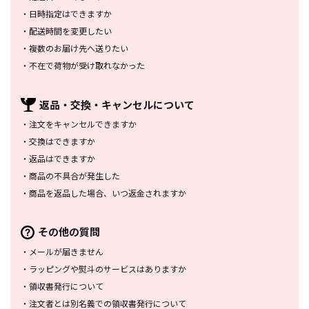
・
日時指定はできますか
・
配送時間を変更したい
・
複数のお届け先へ送りたい
・
不在で荷物が受け取れなかった
返品・交換・
キャンセルについて
・
注文をキャンセルできますか
・
交換はできますか
・
返品はできますか
・
商品の不具合が発生した
・
商品を返品した場合、
いつ返金されますか
その他の質問
・
メールが届きません
・
ラッピングや熨斗のサービスは
ありますか
・
領収書発行について
・
注文者とは別名義での領収書発行
について