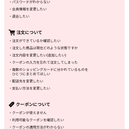
・
パスワードがわからない
・
会員情報を変更したい
・
退会したい
注文について
・
注文ができているか確認したい
・
注文した商品は
現在どのような状態ですか
・
注文内容を変更したい
(追加したい)
・
クーポンの入力を忘れて
注文してしまった
・
複数のショッピングカードに
分かれているものを
ひとつにまとめてほしい
・
配送先を変更したい
・
支払い方法を変更したい
クーポンについて
・
クーポンが使えません
・
利用可能なクーポンを確認したい
・
クーポンの適用方法がわからない