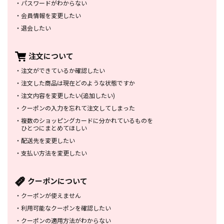
・
パスワードがわからない
・
会員情報を変更したい
・
退会したい
注文について
・
注文ができているか確認したい
・
注文した商品は
現在どのような状態ですか
・
注文内容を変更したい
(追加したい)
・
クーポンの入力を忘れて
注文してしまった
・
複数のショッピングカードに
分かれているものを
ひとつにまとめてほしい
・
配送先を変更したい
・
支払い方法を変更したい
クーポンについて
・
クーポンが使えません
・
利用可能なクーポンを確認したい
・
クーポンの適用方法がわからない