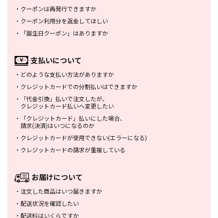
・
クーポンは再発行できますか
・
クーポン利用分を返金してほしい
・
「誕生日クーポン」はありますか
支払いについて
・
どのような支払い方法がありますか
・
クレジットカードでの分割払いは
できますか
・
「代金引換」払いで注文したが、
クレジットカード払いへ変更したい
・
「クレジットカード」払いにした場合、
請求(決済)はいつになるのか
・
クレジットカードが使用できない
(エラーになる)
・
クレジットカードの請求が重複している
お届けについて
・
注文した商品はいつ届きますか
・
配送状況を確認したい
・
配送料はいくらですか