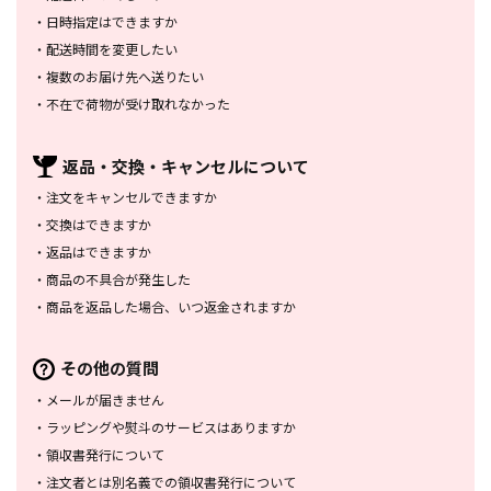
・
日時指定はできますか
・
配送時間を変更したい
・
複数のお届け先へ送りたい
・
不在で荷物が受け取れなかった
返品・交換・
キャンセルについて
・
注文をキャンセルできますか
・
交換はできますか
・
返品はできますか
・
商品の不具合が発生した
・
商品を返品した場合、
いつ返金されますか
その他の質問
・
メールが届きません
・
ラッピングや熨斗のサービスは
ありますか
・
領収書発行について
・
注文者とは別名義での領収書発行
について