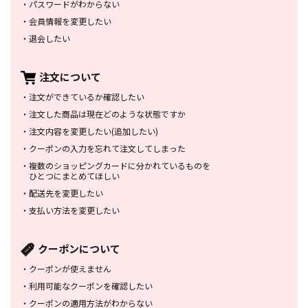
・
パスワードがわからない
・
会員情報を変更したい
・
退会したい
注文について
・
注文ができているか確認したい
・
注文した商品は
現在どのような状態ですか
・
注文内容を変更したい
(追加したい)
・
クーポンの入力を忘れて
注文してしまった
・
複数のショッピングカードに
分かれているものを
ひとつにまとめてほしい
・
配送先を変更したい
・
支払い方法を変更したい
クーポンについて
・
クーポンが使えません
・
利用可能なクーポンを確認したい
・
クーポンの適用方法がわからない