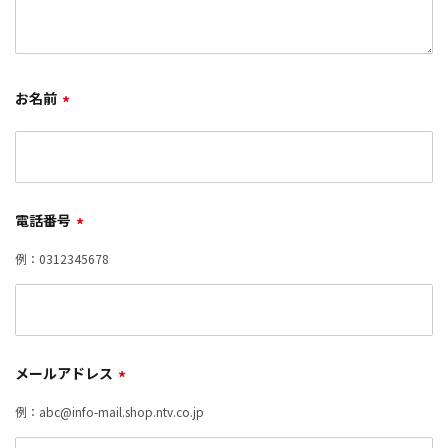
お名前
*
電話番号
*
例：0312345678
メールアドレス
*
例：abc@info-mail.shop.ntv.co.jp