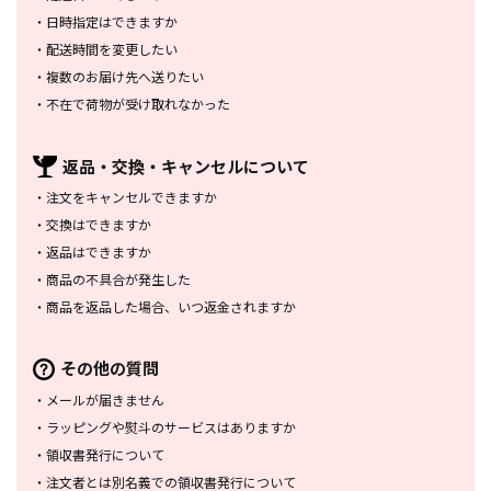
・
日時指定はできますか
・
配送時間を変更したい
・
複数のお届け先へ送りたい
・
不在で荷物が受け取れなかった
返品・交換・
キャンセルについて
・
注文をキャンセルできますか
・
交換はできますか
・
返品はできますか
・
商品の不具合が発生した
・
商品を返品した場合、
いつ返金されますか
その他の質問
・
メールが届きません
・
ラッピングや熨斗のサービスは
ありますか
・
領収書発行について
・
注文者とは別名義での領収書発行
について