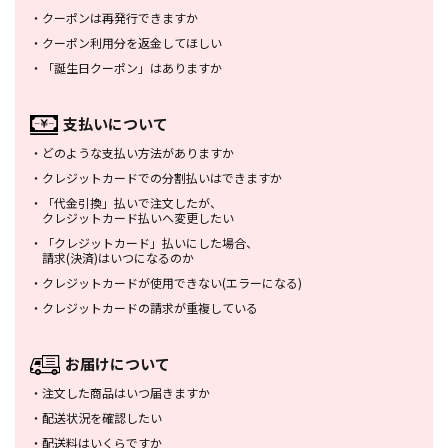
・
クーポンは再発行できますか
・
クーポン利用分を返金してほしい
・
「誕生日クーポン」はありますか
支払いについて
・
どのような支払い方法がありますか
・
クレジットカードでの分割払いは
できますか
・
「代金引換」払いで注文したが、
クレジットカード払いへ変更したい
・
「クレジットカード」払いにした場合、
請求(決済)はいつになるのか
・
クレジットカードが使用できない
(エラーになる)
・
クレジットカードの請求が重複している
お届けについて
・
注文した商品はいつ届きますか
・
配送状況を確認したい
・
配送料はいくらですか