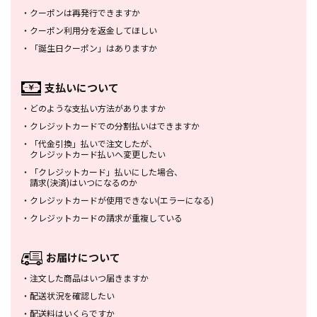
・
クーポンは再発行できますか
・
クーポン利用分を返金してほしい
・
「誕生日クーポン」はありますか
支払いについて
・
どのような支払い方法がありますか
・
クレジットカードでの分割払いは
できますか
・
「代金引換」払いで注文したが、
クレジットカード払いへ変更したい
・
「クレジットカード」払いにした場合、
請求(決済)はいつになるのか
・
クレジットカードが使用できない
(エラーになる)
・
クレジットカードの請求が重複している
お届けについて
・
注文した商品はいつ届きますか
・
配送状況を確認したい
・
配送料はいくらですか