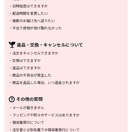
・
日時指定はできますか
・
配送時間を変更したい
・
複数のお届け先へ送りたい
・
不在で荷物が受け取れなかった
返品・交換・
キャンセルについて
・
注文をキャンセルできますか
・
交換はできますか
・
返品はできますか
・
商品の不具合が発生した
・
商品を返品した場合、
いつ返金されますか
その他の質問
・
メールが届きません
・
ラッピングや熨斗のサービスは
ありますか
・
領収書発行について
・
注文者とは別名義での領収書発行
について