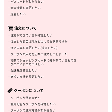
・
パスワードがわからない
・
会員情報を変更したい
・
退会したい
注文について
・
注文ができているか確認したい
・
注文した商品は
現在どのような状態ですか
・
注文内容を変更したい
(追加したい)
・
クーポンの入力を忘れて
注文してしまった
・
複数のショッピングカードに
分かれているものを
ひとつにまとめてほしい
・
配送先を変更したい
・
支払い方法を変更したい
クーポンについて
・
クーポンが使えません
・
利用可能なクーポンを確認したい
・
クーポンの適用方法がわからない