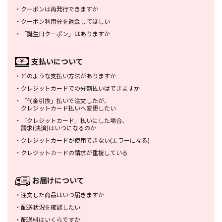
・
クーポンは再発行できますか
・
クーポン利用分を返金してほしい
・
「誕生日クーポン」はありますか
支払いについて
・
どのような支払い方法がありますか
・
クレジットカードでの分割払いは
できますか
・
「代金引換」払いで注文したが、
クレジットカード払いへ変更したい
・
「クレジットカード」払いにした場合、
請求(決済)はいつになるのか
・
クレジットカードが使用できない
(エラーになる)
・
クレジットカードの請求が重複している
お届けについて
・
注文した商品はいつ届きますか
・
配送状況を確認したい
・
配送料はいくらですか