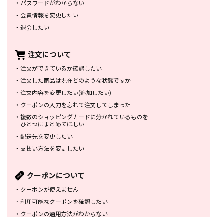
・
パスワードがわからない
・
会員情報を変更したい
・
退会したい
注文について
・
注文ができているか確認したい
・
注文した商品は
現在どのような状態ですか
・
注文内容を変更したい
(追加したい)
・
クーポンの入力を忘れて
注文してしまった
・
複数のショッピングカードに
分かれているものを
ひとつにまとめてほしい
・
配送先を変更したい
・
支払い方法を変更したい
クーポンについて
・
クーポンが使えません
・
利用可能なクーポンを確認したい
・
クーポンの適用方法がわからない