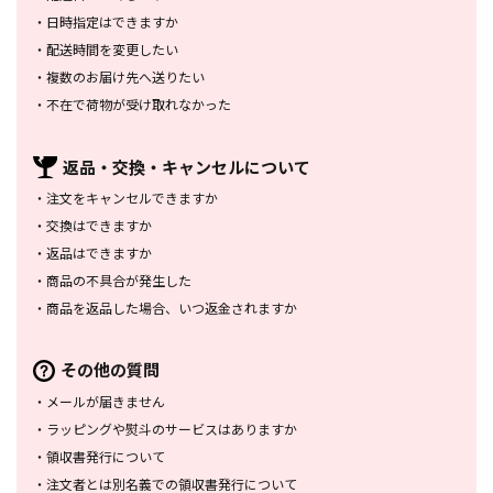
・
日時指定はできますか
・
配送時間を変更したい
・
複数のお届け先へ送りたい
・
不在で荷物が受け取れなかった
返品・交換・
キャンセルについて
・
注文をキャンセルできますか
・
交換はできますか
・
返品はできますか
・
商品の不具合が発生した
・
商品を返品した場合、
いつ返金されますか
その他の質問
・
メールが届きません
・
ラッピングや熨斗のサービスは
ありますか
・
領収書発行について
・
注文者とは別名義での領収書発行
について