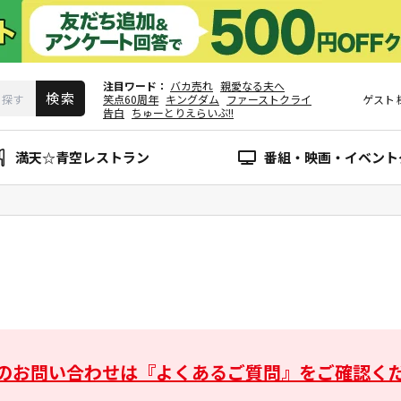
注目ワード
バカ売れ
親愛なる夫へ
笑点60周年
キングダム
ファーストクライ
ゲスト
告白
ちゅーとりえらいぶ!!
満天☆青空レストラン
番組・映画・イベント
のお問い合わせは
『よくあるご質問』をご確認く