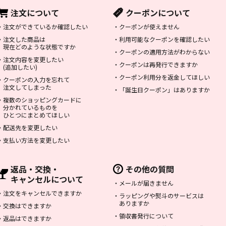
注文について
クーポンについて
・
注文ができているか確認したい
・
クーポンが使えません
・
注文した商品は
・
利用可能なクーポンを確認したい
現在どのような状態ですか
・
クーポンの適用方法がわからない
・
注文内容を変更したい
・
クーポンは再発行できますか
(追加したい)
・
クーポン利用分を返金してほしい
・
クーポンの入力を忘れて
注文してしまった
・
「誕生日クーポン」はありますか
・
複数のショッピングカードに
分かれているものを
ひとつにまとめてほしい
・
配送先を変更したい
・
支払い方法を変更したい
返品・交換・
その他の質問
キャンセルについて
・
メールが届きません
・
注文をキャンセルできますか
・
ラッピングや熨斗のサービスは
ありますか
・
交換はできますか
・
領収書発行について
・
返品はできますか