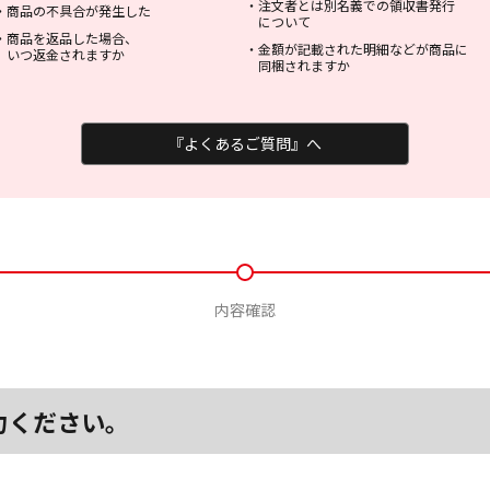
・
注文者とは別名義での領収書発行
・
商品の不具合が発生した
について
・
商品を返品した場合、
・
金額が記載された明細などが商品に
いつ返金されますか
同梱されますか
『よくあるご質問』へ
内容確認
力ください。