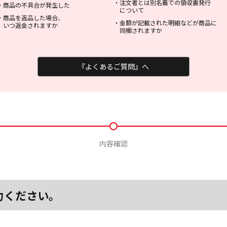
・
注文者とは別名義での領収書発行
・
商品の不具合が発生した
について
・
商品を返品した場合、
・
金額が記載された明細などが商品に
いつ返金されますか
同梱されますか
『よくあるご質問』へ
内容確認
力ください。