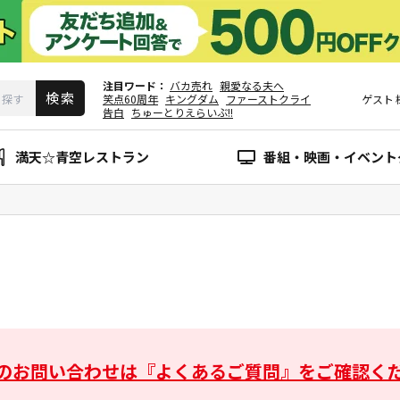
注目ワード
バカ売れ
親愛なる夫へ
笑点60周年
キングダム
ファーストクライ
ゲスト
告白
ちゅーとりえらいぶ!!
満天☆青空レストラン
番組・映画・イベント
のお問い合わせは
『よくあるご質問』をご確認く