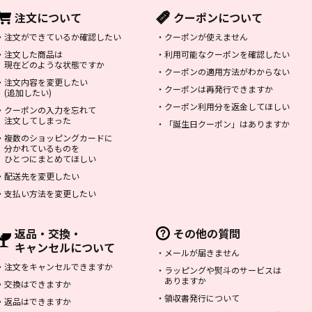
注文について
クーポンについて
・
注文ができているか確認したい
・
クーポンが使えません
・
注文した商品は
・
利用可能なクーポンを確認したい
現在どのような状態ですか
・
クーポンの適用方法がわからない
・
注文内容を変更したい
・
クーポンは再発行できますか
(追加したい)
・
クーポン利用分を返金してほしい
・
クーポンの入力を忘れて
注文してしまった
・
「誕生日クーポン」はありますか
・
複数のショッピングカードに
分かれているものを
ひとつにまとめてほしい
・
配送先を変更したい
・
支払い方法を変更したい
返品・交換・
その他の質問
キャンセルについて
・
メールが届きません
・
注文をキャンセルできますか
・
ラッピングや熨斗のサービスは
ありますか
・
交換はできますか
・
領収書発行について
・
返品はできますか