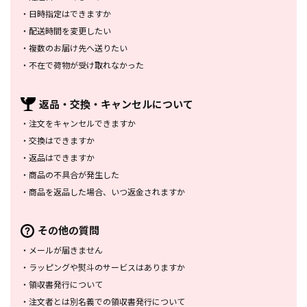
・
日時指定はできますか
・
配送時間を変更したい
・
複数のお届け先へ送りたい
・
不在で荷物が受け取れなかった
返品・交換・
キャンセルについて
・
注文をキャンセルできますか
・
交換はできますか
・
返品はできますか
・
商品の不具合が発生した
・
商品を返品した場合、
いつ返金されますか
その他の質問
・
メールが届きません
・
ラッピングや熨斗のサービスは
ありますか
・
領収書発行について
・
注文者とは別名義での領収書発行
について