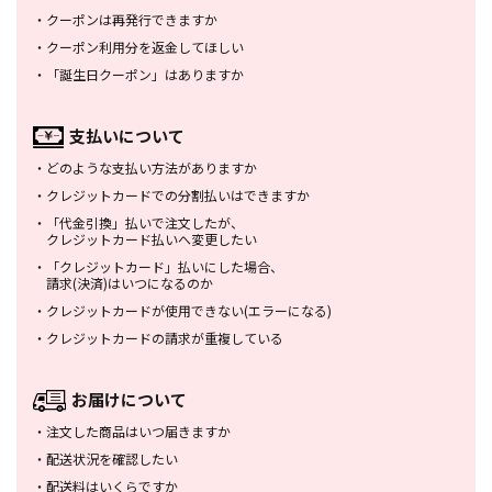
・
クーポンは再発行できますか
・
クーポン利用分を返金してほしい
・
「誕生日クーポン」はありますか
支払いについて
・
どのような支払い方法がありますか
・
クレジットカードでの分割払いは
できますか
・
「代金引換」払いで注文したが、
クレジットカード払いへ変更したい
・
「クレジットカード」払いにした場合、
請求(決済)はいつになるのか
・
クレジットカードが使用できない
(エラーになる)
・
クレジットカードの請求が重複している
お届けについて
・
注文した商品はいつ届きますか
・
配送状況を確認したい
・
配送料はいくらですか