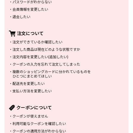
・
パスワードがわからない
・
会員情報を変更したい
・
退会したい
注文について
・
注文ができているか確認したい
・
注文した商品は
現在どのような状態ですか
・
注文内容を変更したい
(追加したい)
・
クーポンの入力を忘れて
注文してしまった
・
複数のショッピングカードに
分かれているものを
ひとつにまとめてほしい
・
配送先を変更したい
・
支払い方法を変更したい
クーポンについて
・
クーポンが使えません
・
利用可能なクーポンを確認したい
・
クーポンの適用方法がわからない