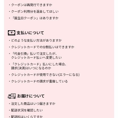
・
クーポンは再発行できますか
・
クーポン利用分を返金してほしい
・
「誕生日クーポン」はありますか
支払いについて
・
どのような支払い方法がありますか
・
クレジットカードでの分割払いは
できますか
・
「代金引換」払いで注文したが、
クレジットカード払いへ変更したい
・
「クレジットカード」払いにした場合、
請求(決済)はいつになるのか
・
クレジットカードが使用できない
(エラーになる)
・
クレジットカードの請求が重複している
お届けについて
・
注文した商品はいつ届きますか
・
配送状況を確認したい
・
配送料はいくらですか