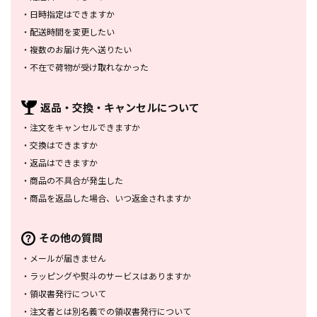
・
日時指定はできますか
・
配送時間を変更したい
・
複数のお届け先へ送りたい
・
不在で荷物が受け取れなかった
返品・交換・
キャンセルについて
・
注文をキャンセルできますか
・
交換はできますか
・
返品はできますか
・
商品の不具合が発生した
・
商品を返品した場合、
いつ返金されますか
その他の質問
・
メールが届きません
・
ラッピングや熨斗のサービスは
ありますか
・
領収書発行について
・
注文者とは別名義での領収書発行
について