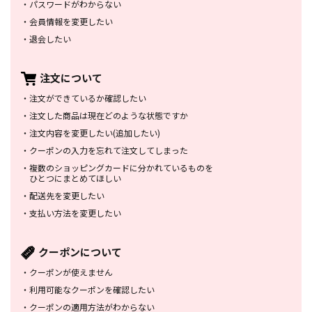
・
パスワードがわからない
・
会員情報を変更したい
・
退会したい
注文について
・
注文ができているか確認したい
・
注文した商品は
現在どのような状態ですか
・
注文内容を変更したい
(追加したい)
・
クーポンの入力を忘れて
注文してしまった
・
複数のショッピングカードに
分かれているものを
ひとつにまとめてほしい
・
配送先を変更したい
・
支払い方法を変更したい
クーポンについて
・
クーポンが使えません
・
利用可能なクーポンを確認したい
・
クーポンの適用方法がわからない