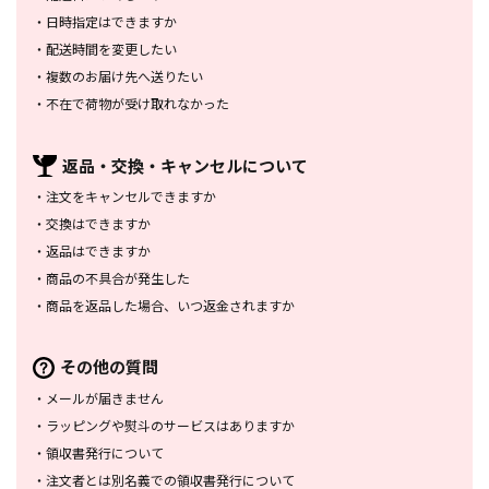
・
日時指定はできますか
・
配送時間を変更したい
・
複数のお届け先へ送りたい
・
不在で荷物が受け取れなかった
返品・交換・
キャンセルについて
・
注文をキャンセルできますか
・
交換はできますか
・
返品はできますか
・
商品の不具合が発生した
・
商品を返品した場合、
いつ返金されますか
その他の質問
・
メールが届きません
・
ラッピングや熨斗のサービスは
ありますか
・
領収書発行について
・
注文者とは別名義での領収書発行
について