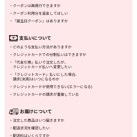
・
クーポンは再発行できますか
・
クーポン利用分を返金してほしい
・
「誕生日クーポン」はありますか
支払いについて
・
どのような支払い方法がありますか
・
クレジットカードでの分割払いは
できますか
・
「代金引換」払いで注文したが、
クレジットカード払いへ変更したい
・
「クレジットカード」払いにした場合、
請求(決済)はいつになるのか
・
クレジットカードが使用できない
(エラーになる)
・
クレジットカードの請求が重複している
お届けについて
・
注文した商品はいつ届きますか
・
配送状況を確認したい
・
配送料はいくらですか