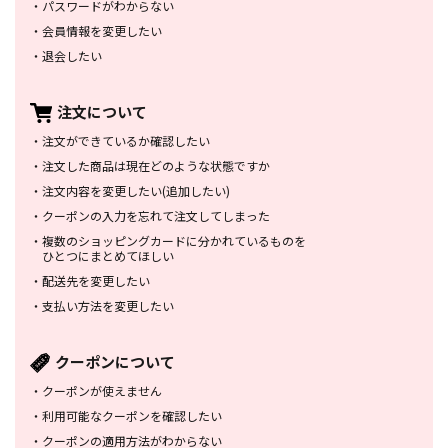
・
パスワードがわからない
・
会員情報を変更したい
・
退会したい
注文について
・
注文ができているか確認したい
・
注文した商品は
現在どのような状態ですか
・
注文内容を変更したい
(追加したい)
・
クーポンの入力を忘れて
注文してしまった
・
複数のショッピングカードに
分かれているものを
ひとつにまとめてほしい
・
配送先を変更したい
・
支払い方法を変更したい
クーポンについて
・
クーポンが使えません
・
利用可能なクーポンを確認したい
・
クーポンの適用方法がわからない