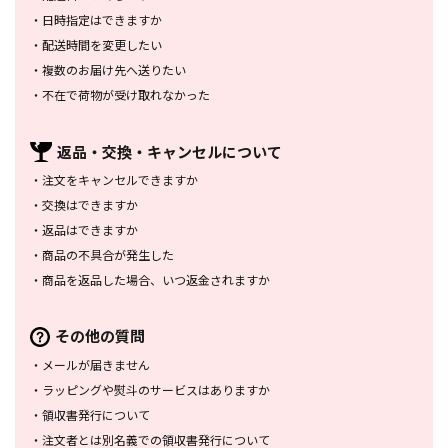
・
日時指定はできますか
・
配送時間を変更したい
・
複数のお届け先へ送りたい
・
不在で荷物が受け取れなかった
返品・交換・
キャンセルについて
・
注文をキャンセルできますか
・
交換はできますか
・
返品はできますか
・
商品の不具合が発生した
・
商品を返品した場合、
いつ返金されますか
その他の質問
・
メールが届きません
・
ラッピングや熨斗のサービスは
ありますか
・
領収書発行について
・
注文者とは別名義での領収書発行
について