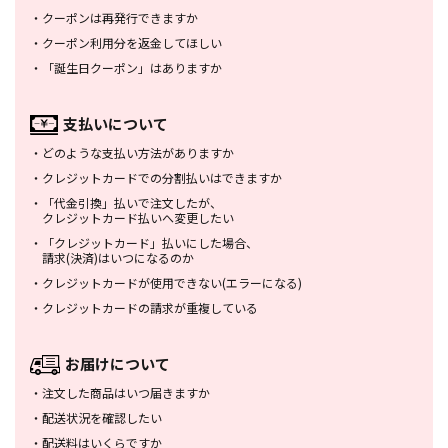
・
クーポンは再発行できますか
・
クーポン利用分を返金してほしい
・
「誕生日クーポン」はありますか
支払いについて
・
どのような支払い方法がありますか
・
クレジットカードでの分割払いは
できますか
・
「代金引換」払いで注文したが、
クレジットカード払いへ変更したい
・
「クレジットカード」払いにした場合、
請求(決済)はいつになるのか
・
クレジットカードが使用できない
(エラーになる)
・
クレジットカードの請求が重複している
お届けについて
・
注文した商品はいつ届きますか
・
配送状況を確認したい
・
配送料はいくらですか