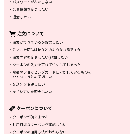
・
パスワードがわからない
・
会員情報を変更したい
・
退会したい
注文について
・
注文ができているか確認したい
・
注文した商品は
現在どのような状態ですか
・
注文内容を変更したい
(追加したい)
・
クーポンの入力を忘れて
注文してしまった
・
複数のショッピングカードに
分かれているものを
ひとつにまとめてほしい
・
配送先を変更したい
・
支払い方法を変更したい
クーポンについて
・
クーポンが使えません
・
利用可能なクーポンを確認したい
・
クーポンの適用方法がわからない