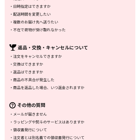
・
日時指定はできますか
・
配送時間を変更したい
・
複数のお届け先へ送りたい
・
不在で荷物が受け取れなかった
返品・交換・
キャンセルについて
・
注文をキャンセルできますか
・
交換はできますか
・
返品はできますか
・
商品の不具合が発生した
・
商品を返品した場合、
いつ返金されますか
その他の質問
・
メールが届きません
・
ラッピングや熨斗のサービスは
ありますか
・
領収書発行について
・
注文者とは別名義での領収書発行
について