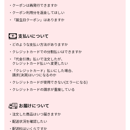
・
クーポンは再発行できますか
・
クーポン利用分を返金してほしい
・
「誕生日クーポン」はありますか
支払いについて
・
どのような支払い方法がありますか
・
クレジットカードでの分割払いは
できますか
・
「代金引換」払いで注文したが、
クレジットカード払いへ変更したい
・
「クレジットカード」払いにした場合、
請求(決済)はいつになるのか
・
クレジットカードが使用できない
(エラーになる)
・
クレジットカードの請求が重複している
お届けについて
・
注文した商品はいつ届きますか
・
配送状況を確認したい
・
配送料はいくらですか