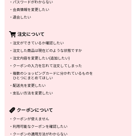
・
パスワードがわからない
・
会員情報を変更したい
・
退会したい
注文について
・
注文ができているか確認したい
・
注文した商品は
現在どのような状態ですか
・
注文内容を変更したい
(追加したい)
・
クーポンの入力を忘れて
注文してしまった
・
複数のショッピングカードに
分かれているものを
ひとつにまとめてほしい
・
配送先を変更したい
・
支払い方法を変更したい
クーポンについて
・
クーポンが使えません
・
利用可能なクーポンを確認したい
・
クーポンの適用方法がわからない