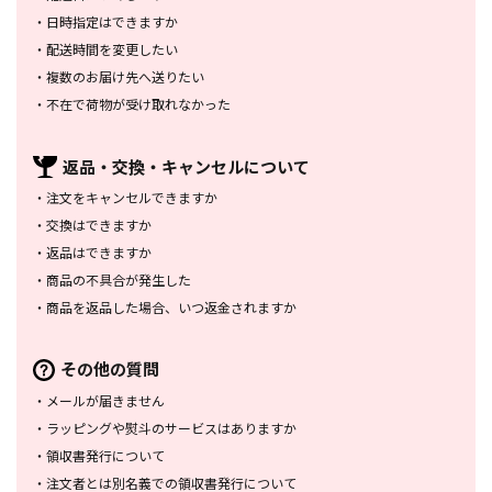
・
日時指定はできますか
・
配送時間を変更したい
・
複数のお届け先へ送りたい
・
不在で荷物が受け取れなかった
返品・交換・
キャンセルについて
・
注文をキャンセルできますか
・
交換はできますか
・
返品はできますか
・
商品の不具合が発生した
・
商品を返品した場合、
いつ返金されますか
その他の質問
・
メールが届きません
・
ラッピングや熨斗のサービスは
ありますか
・
領収書発行について
・
注文者とは別名義での領収書発行
について