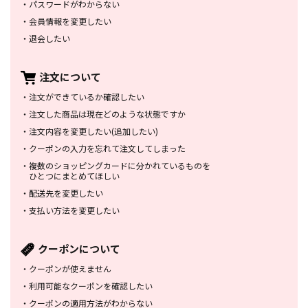
・
パスワードがわからない
・
会員情報を変更したい
・
退会したい
注文について
・
注文ができているか確認したい
・
注文した商品は
現在どのような状態ですか
・
注文内容を変更したい
(追加したい)
・
クーポンの入力を忘れて
注文してしまった
・
複数のショッピングカードに
分かれているものを
ひとつにまとめてほしい
・
配送先を変更したい
・
支払い方法を変更したい
クーポンについて
・
クーポンが使えません
・
利用可能なクーポンを確認したい
・
クーポンの適用方法がわからない