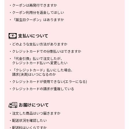
・
クーポンは再発行できますか
・
クーポン利用分を返金してほしい
・
「誕生日クーポン」はありますか
支払いについて
・
どのような支払い方法がありますか
・
クレジットカードでの分割払いは
できますか
・
「代金引換」払いで注文したが、
クレジットカード払いへ変更したい
・
「クレジットカード」払いにした場合、
請求(決済)はいつになるのか
・
クレジットカードが使用できない
(エラーになる)
・
クレジットカードの請求が重複している
お届けについて
・
注文した商品はいつ届きますか
・
配送状況を確認したい
・
配送料はいくらですか