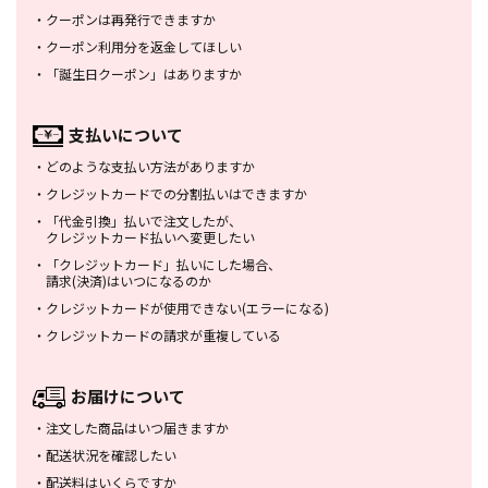
・
クーポンは再発行できますか
・
クーポン利用分を返金してほしい
・
「誕生日クーポン」はありますか
支払いについて
・
どのような支払い方法がありますか
・
クレジットカードでの分割払いは
できますか
・
「代金引換」払いで注文したが、
クレジットカード払いへ変更したい
・
「クレジットカード」払いにした場合、
請求(決済)はいつになるのか
・
クレジットカードが使用できない
(エラーになる)
・
クレジットカードの請求が重複している
お届けについて
・
注文した商品はいつ届きますか
・
配送状況を確認したい
・
配送料はいくらですか