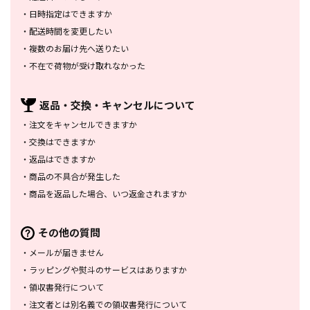
・
日時指定はできますか
・
配送時間を変更したい
・
複数のお届け先へ送りたい
・
不在で荷物が受け取れなかった
返品・交換・
キャンセルについて
・
注文をキャンセルできますか
・
交換はできますか
・
返品はできますか
・
商品の不具合が発生した
・
商品を返品した場合、
いつ返金されますか
その他の質問
・
メールが届きません
・
ラッピングや熨斗のサービスは
ありますか
・
領収書発行について
・
注文者とは別名義での領収書発行
について