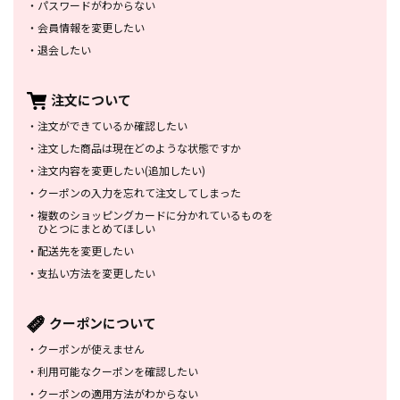
・
パスワードがわからない
・
会員情報を変更したい
・
退会したい
注文について
・
注文ができているか確認したい
・
注文した商品は
現在どのような状態ですか
・
注文内容を変更したい
(追加したい)
・
クーポンの入力を忘れて
注文してしまった
・
複数のショッピングカードに
分かれているものを
ひとつにまとめてほしい
・
配送先を変更したい
・
支払い方法を変更したい
クーポンについて
・
クーポンが使えません
・
利用可能なクーポンを確認したい
・
クーポンの適用方法がわからない