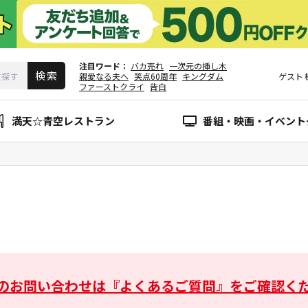
注目ワード
バカ売れ
一次元の挿し木
親愛なる夫へ
笑点60周年
キングダム
ゲスト
ファーストクライ
告白
満天☆青空レストラン
番組・映画・イベント
のお問い合わせは
『よくあるご質問』をご確認く