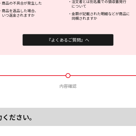
・
注文者とは別名義での領収書発行
・
商品の不具合が発生した
について
・
商品を返品した場合、
・
金額が記載された明細などが商品に
いつ返金されますか
同梱されますか
『よくあるご質問』へ
内容確認
力ください。