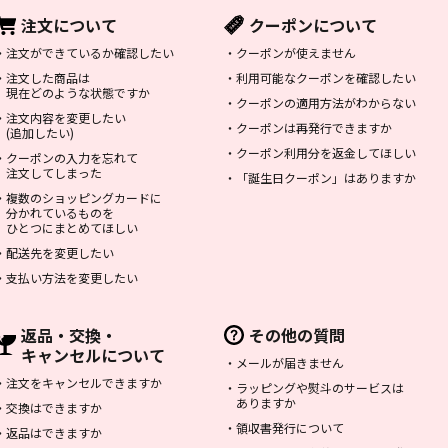
注文について
クーポンについて
・
注文ができているか確認したい
・
クーポンが使えません
・
注文した商品は
・
利用可能なクーポンを確認したい
現在どのような状態ですか
・
クーポンの適用方法がわからない
・
注文内容を変更したい
・
クーポンは再発行できますか
(追加したい)
・
クーポン利用分を返金してほしい
・
クーポンの入力を忘れて
注文してしまった
・
「誕生日クーポン」はありますか
・
複数のショッピングカードに
分かれているものを
ひとつにまとめてほしい
・
配送先を変更したい
・
支払い方法を変更したい
返品・交換・
その他の質問
キャンセルについて
・
メールが届きません
・
注文をキャンセルできますか
・
ラッピングや熨斗のサービスは
ありますか
・
交換はできますか
・
領収書発行について
・
返品はできますか