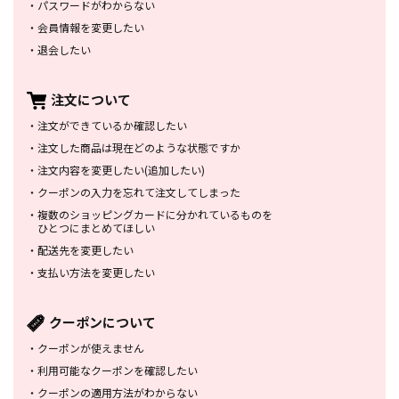
・
パスワードがわからない
・
会員情報を変更したい
・
退会したい
注文について
・
注文ができているか確認したい
・
注文した商品は
現在どのような状態ですか
・
注文内容を変更したい
(追加したい)
・
クーポンの入力を忘れて
注文してしまった
・
複数のショッピングカードに
分かれているものを
ひとつにまとめてほしい
・
配送先を変更したい
・
支払い方法を変更したい
クーポンについて
・
クーポンが使えません
・
利用可能なクーポンを確認したい
・
クーポンの適用方法がわからない