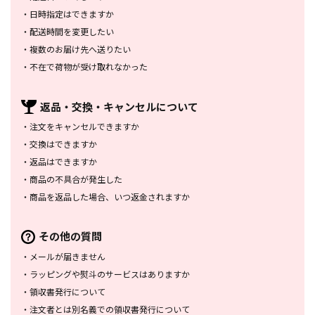
・
日時指定はできますか
・
配送時間を変更したい
・
複数のお届け先へ送りたい
・
不在で荷物が受け取れなかった
返品・交換・
キャンセルについて
・
注文をキャンセルできますか
・
交換はできますか
・
返品はできますか
・
商品の不具合が発生した
・
商品を返品した場合、
いつ返金されますか
その他の質問
・
メールが届きません
・
ラッピングや熨斗のサービスは
ありますか
・
領収書発行について
・
注文者とは別名義での領収書発行
について