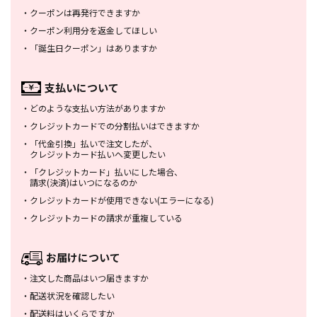
・
クーポンは再発行できますか
・
クーポン利用分を返金してほしい
・
「誕生日クーポン」はありますか
支払いについて
・
どのような支払い方法がありますか
・
クレジットカードでの分割払いは
できますか
・
「代金引換」払いで注文したが、
クレジットカード払いへ変更したい
・
「クレジットカード」払いにした場合、
請求(決済)はいつになるのか
・
クレジットカードが使用できない
(エラーになる)
・
クレジットカードの請求が重複している
お届けについて
・
注文した商品はいつ届きますか
・
配送状況を確認したい
・
配送料はいくらですか