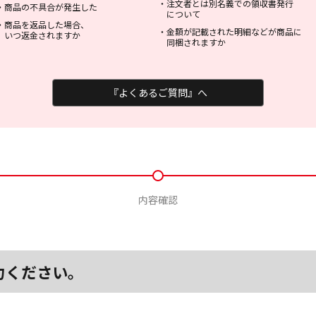
・
注文者とは別名義での領収書発行
・
商品の不具合が発生した
について
・
商品を返品した場合、
・
金額が記載された明細などが商品に
いつ返金されますか
同梱されますか
『よくあるご質問』へ
内容確認
力ください。