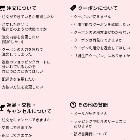
注文について
クーポンについて
・
注文ができているか確認したい
・
クーポンが使えません
・
注文した商品は
・
利用可能なクーポンを確認したい
現在どのような状態ですか
・
クーポンの適用方法がわからない
・
注文内容を変更したい
・
クーポンは再発行できますか
(追加したい)
・
クーポン利用分を返金してほしい
・
クーポンの入力を忘れて
注文してしまった
・
「誕生日クーポン」はありますか
・
複数のショッピングカードに
分かれているものを
ひとつにまとめてほしい
・
配送先を変更したい
・
支払い方法を変更したい
返品・交換・
その他の質問
キャンセルについて
・
メールが届きません
・
注文をキャンセルできますか
・
ラッピングや熨斗のサービスは
ありますか
・
交換はできますか
・
領収書発行について
・
返品はできますか