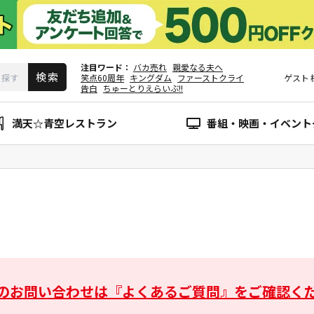
注目ワード
バカ売れ
親愛なる夫へ
笑点60周年
キングダム
ファーストクライ
ゲスト
告白
ちゅーとりえらいぶ!!
満天☆青空レストラン
番組・映画・イベント
のお問い合わせは
『よくあるご質問』をご確認く