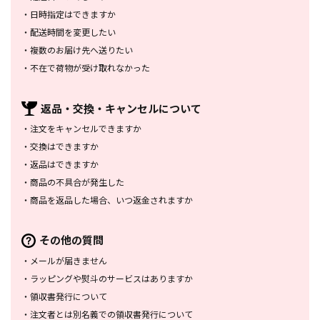
・
日時指定はできますか
・
配送時間を変更したい
・
複数のお届け先へ送りたい
・
不在で荷物が受け取れなかった
返品・交換・
キャンセルについて
・
注文をキャンセルできますか
・
交換はできますか
・
返品はできますか
・
商品の不具合が発生した
・
商品を返品した場合、
いつ返金されますか
その他の質問
・
メールが届きません
・
ラッピングや熨斗のサービスは
ありますか
・
領収書発行について
・
注文者とは別名義での領収書発行
について