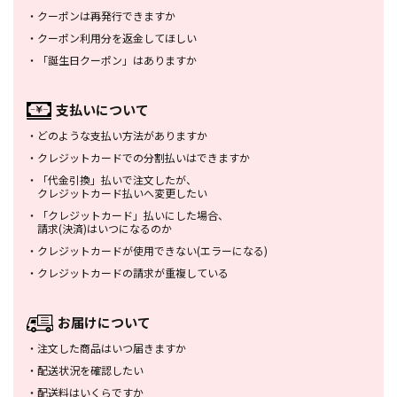
・
クーポンは再発行できますか
・
クーポン利用分を返金してほしい
・
「誕生日クーポン」はありますか
支払いについて
・
どのような支払い方法がありますか
・
クレジットカードでの分割払いは
できますか
・
「代金引換」払いで注文したが、
クレジットカード払いへ変更したい
・
「クレジットカード」払いにした場合、
請求(決済)はいつになるのか
・
クレジットカードが使用できない
(エラーになる)
・
クレジットカードの請求が重複している
お届けについて
・
注文した商品はいつ届きますか
・
配送状況を確認したい
・
配送料はいくらですか