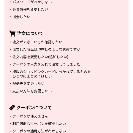
・
パスワードがわからない
・
会員情報を変更したい
・
退会したい
注文について
・
注文ができているか確認したい
・
注文した商品は
現在どのような状態ですか
・
注文内容を変更したい
(追加したい)
・
クーポンの入力を忘れて
注文してしまった
・
複数のショッピングカードに
分かれているものを
ひとつにまとめてほしい
・
配送先を変更したい
・
支払い方法を変更したい
クーポンについて
・
クーポンが使えません
・
利用可能なクーポンを確認したい
・
クーポンの適用方法がわからない