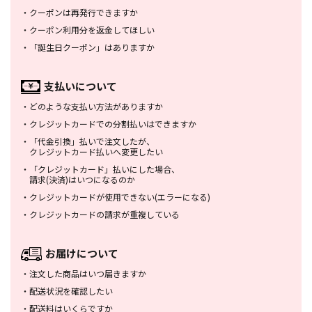
・
クーポンは再発行できますか
・
クーポン利用分を返金してほしい
・
「誕生日クーポン」はありますか
支払いについて
・
どのような支払い方法がありますか
・
クレジットカードでの分割払いは
できますか
・
「代金引換」払いで注文したが、
クレジットカード払いへ変更したい
・
「クレジットカード」払いにした場合、
請求(決済)はいつになるのか
・
クレジットカードが使用できない
(エラーになる)
・
クレジットカードの請求が重複している
お届けについて
・
注文した商品はいつ届きますか
・
配送状況を確認したい
・
配送料はいくらですか