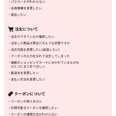
・
パスワードがわからない
・
会員情報を変更したい
・
退会したい
注文について
・
注文ができているか確認したい
・
注文した商品は
現在どのような状態ですか
・
注文内容を変更したい
(追加したい)
・
クーポンの入力を忘れて
注文してしまった
・
複数のショッピングカードに
分かれているものを
ひとつにまとめてほしい
・
配送先を変更したい
・
支払い方法を変更したい
クーポンについて
・
クーポンが使えません
・
利用可能なクーポンを確認したい
・
クーポンの適用方法がわからない