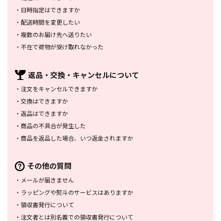
・
日時指定はできますか
・
配送時間を変更したい
・
複数のお届け先へ送りたい
・
不在で荷物が受け取れなかった
返品・交換・
キャンセルについて
・
注文をキャンセルできますか
・
交換はできますか
・
返品はできますか
・
商品の不具合が発生した
・
商品を返品した場合、
いつ返金されますか
その他の質問
・
メールが届きません
・
ラッピングや熨斗のサービスは
ありますか
・
領収書発行について
・
注文者とは別名義での領収書発行
について