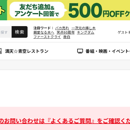
注目ワード
バカ売れ
一次元の挿し木
親愛なる夫へ
笑点60周年
キングダム
ゲスト
ファーストクライ
告白
満天☆青空レストラン
番組・映画・イベント
のお問い合わせは
『よくあるご質問』をご確認く