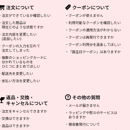
注文について
クーポンについて
・
注文ができているか確認したい
・
クーポンが使えません
・
注文した商品は
・
利用可能なクーポンを確認したい
現在どのような状態ですか
・
クーポンの適用方法がわからない
・
注文内容を変更したい
・
クーポンは再発行できますか
(追加したい)
・
クーポン利用分を返金してほしい
・
クーポンの入力を忘れて
注文してしまった
・
「誕生日クーポン」はありますか
・
複数のショッピングカードに
分かれているものを
ひとつにまとめてほしい
・
配送先を変更したい
・
支払い方法を変更したい
返品・交換・
その他の質問
キャンセルについて
・
メールが届きません
・
注文をキャンセルできますか
・
ラッピングや熨斗のサービスは
ありますか
・
交換はできますか
・
領収書発行について
・
返品はできますか