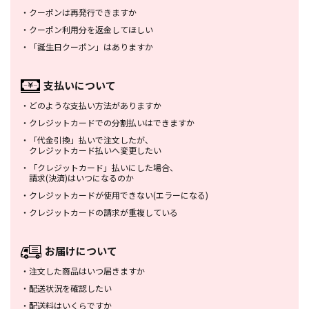
・
クーポンは再発行できますか
・
クーポン利用分を返金してほしい
・
「誕生日クーポン」はありますか
支払いについて
・
どのような支払い方法がありますか
・
クレジットカードでの分割払いは
できますか
・
「代金引換」払いで注文したが、
クレジットカード払いへ変更したい
・
「クレジットカード」払いにした場合、
請求(決済)はいつになるのか
・
クレジットカードが使用できない
(エラーになる)
・
クレジットカードの請求が重複している
お届けについて
・
注文した商品はいつ届きますか
・
配送状況を確認したい
・
配送料はいくらですか