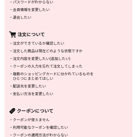
・
パスワードがわからない
・
会員情報を変更したい
・
退会したい
注文について
・
注文ができているか確認したい
・
注文した商品は
現在どのような状態ですか
・
注文内容を変更したい
(追加したい)
・
クーポンの入力を忘れて
注文してしまった
・
複数のショッピングカードに
分かれているものを
ひとつにまとめてほしい
・
配送先を変更したい
・
支払い方法を変更したい
クーポンについて
・
クーポンが使えません
・
利用可能なクーポンを確認したい
・
クーポンの適用方法がわからない