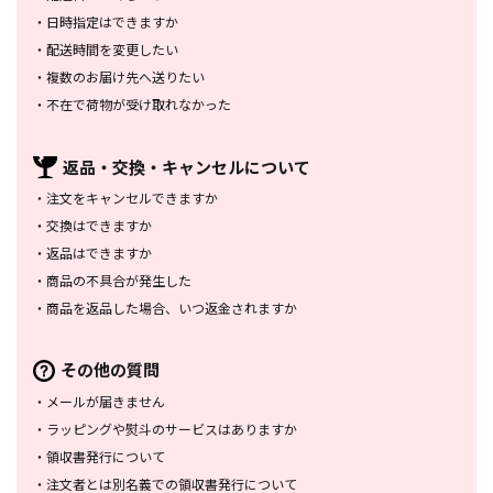
・
日時指定はできますか
・
配送時間を変更したい
・
複数のお届け先へ送りたい
・
不在で荷物が受け取れなかった
返品・交換・
キャンセルについて
・
注文をキャンセルできますか
・
交換はできますか
・
返品はできますか
・
商品の不具合が発生した
・
商品を返品した場合、
いつ返金されますか
その他の質問
・
メールが届きません
・
ラッピングや熨斗のサービスは
ありますか
・
領収書発行について
・
注文者とは別名義での領収書発行
について