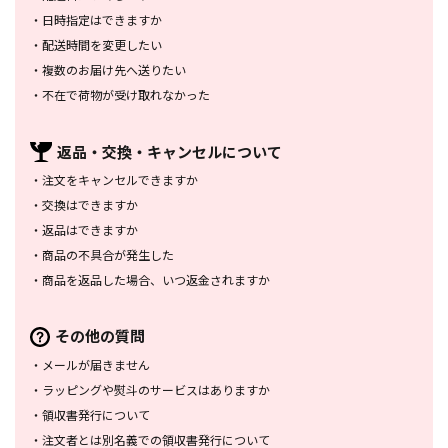
・
日時指定はできますか
・
配送時間を変更したい
・
複数のお届け先へ送りたい
・
不在で荷物が受け取れなかった
返品・交換・
キャンセルについて
・
注文をキャンセルできますか
・
交換はできますか
・
返品はできますか
・
商品の不具合が発生した
・
商品を返品した場合、
いつ返金されますか
その他の質問
・
メールが届きません
・
ラッピングや熨斗のサービスは
ありますか
・
領収書発行について
・
注文者とは別名義での領収書発行
について