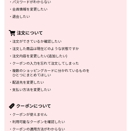
・
パスワードがわからない
・
会員情報を変更したい
・
退会したい
注文について
・
注文ができているか確認したい
・
注文した商品は
現在どのような状態ですか
・
注文内容を変更したい
(追加したい)
・
クーポンの入力を忘れて
注文してしまった
・
複数のショッピングカードに
分かれているものを
ひとつにまとめてほしい
・
配送先を変更したい
・
支払い方法を変更したい
クーポンについて
・
クーポンが使えません
・
利用可能なクーポンを確認したい
・
クーポンの適用方法がわからない