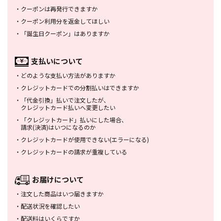
・
クーポンは再発行できますか
・
クーポン利用分を返金してほしい
・
「誕生日クーポン」はありますか
支払いについて
・
どのような支払い方法がありますか
・
クレジットカードでの分割払いは
できますか
・
「代金引換」払いで注文したが、
クレジットカード払いへ変更したい
・
「クレジットカード」払いにした場合、
請求(決済)はいつになるのか
・
クレジットカードが使用できない
(エラーになる)
・
クレジットカードの請求が重複している
お届けについて
・
注文した商品はいつ届きますか
・
配送状況を確認したい
・
配送料はいくらですか