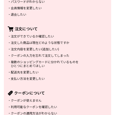
・
パスワードがわからない
・
会員情報を変更したい
・
退会したい
注文について
・
注文ができているか確認したい
・
注文した商品は
現在どのような状態ですか
・
注文内容を変更したい
(追加したい)
・
クーポンの入力を忘れて
注文してしまった
・
複数のショッピングカードに
分かれているものを
ひとつにまとめてほしい
・
配送先を変更したい
・
支払い方法を変更したい
クーポンについて
・
クーポンが使えません
・
利用可能なクーポンを確認したい
・
クーポンの適用方法がわからない