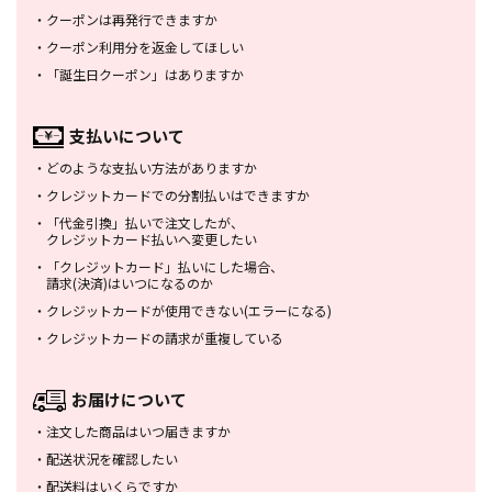
・
クーポンは再発行できますか
・
クーポン利用分を返金してほしい
・
「誕生日クーポン」はありますか
支払いについて
・
どのような支払い方法がありますか
・
クレジットカードでの分割払いは
できますか
・
「代金引換」払いで注文したが、
クレジットカード払いへ変更したい
・
「クレジットカード」払いにした場合、
請求(決済)はいつになるのか
・
クレジットカードが使用できない
(エラーになる)
・
クレジットカードの請求が重複している
お届けについて
・
注文した商品はいつ届きますか
・
配送状況を確認したい
・
配送料はいくらですか