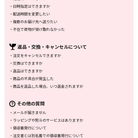
・
日時指定はできますか
・
配送時間を変更したい
・
複数のお届け先へ送りたい
・
不在で荷物が受け取れなかった
返品・交換・
キャンセルについて
・
注文をキャンセルできますか
・
交換はできますか
・
返品はできますか
・
商品の不具合が発生した
・
商品を返品した場合、
いつ返金されますか
その他の質問
・
メールが届きません
・
ラッピングや熨斗のサービスは
ありますか
・
領収書発行について
・
注文者とは別名義での領収書発行
について