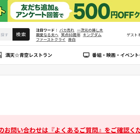
注目ワード
バカ売れ
一次元の挿し木
親愛なる夫へ
笑点60周年
キングダム
ゲスト
ファーストクライ
告白
満天☆青空レストラン
番組・映画・イベント
のお問い合わせは
『よくあるご質問』をご確認く