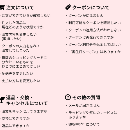
注文について
クーポンについて
・
注文ができているか確認したい
・
クーポンが使えません
・
注文した商品は
・
利用可能なクーポンを確認したい
現在どのような状態ですか
・
クーポンの適用方法がわからない
・
注文内容を変更したい
・
クーポンは再発行できますか
(追加したい)
・
クーポン利用分を返金してほしい
・
クーポンの入力を忘れて
注文してしまった
・
「誕生日クーポン」はありますか
・
複数のショッピングカードに
分かれているものを
ひとつにまとめてほしい
・
配送先を変更したい
・
支払い方法を変更したい
返品・交換・
その他の質問
キャンセルについて
・
メールが届きません
・
注文をキャンセルできますか
・
ラッピングや熨斗のサービスは
ありますか
・
交換はできますか
・
領収書発行について
・
返品はできますか