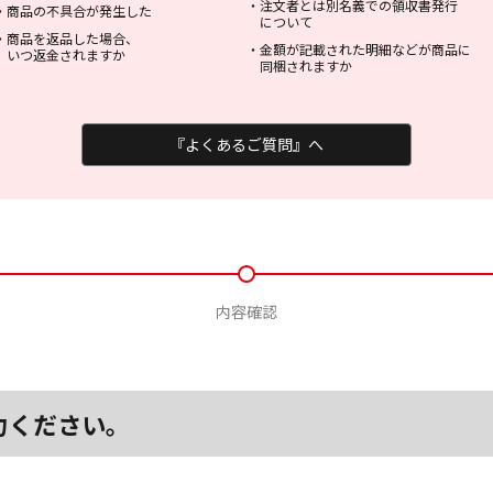
・
注文者とは別名義での領収書発行
・
商品の不具合が発生した
について
・
商品を返品した場合、
・
金額が記載された明細などが商品に
いつ返金されますか
同梱されますか
『よくあるご質問』へ
内容確認
力ください。