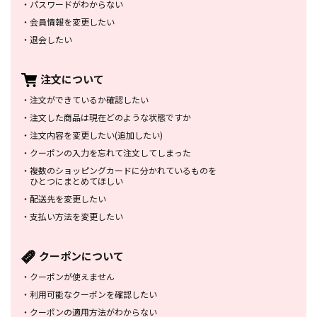
・
パスワードがわからない
・
会員情報を変更したい
・
退会したい
注文について
・
注文ができているか確認したい
・
注文した商品は
現在どのような状態ですか
・
注文内容を変更したい
(追加したい)
・
クーポンの入力を忘れて
注文してしまった
・
複数のショッピングカードに
分かれているものを
ひとつにまとめてほしい
・
配送先を変更したい
・
支払い方法を変更したい
クーポンについて
・
クーポンが使えません
・
利用可能なクーポンを確認したい
・
クーポンの適用方法がわからない