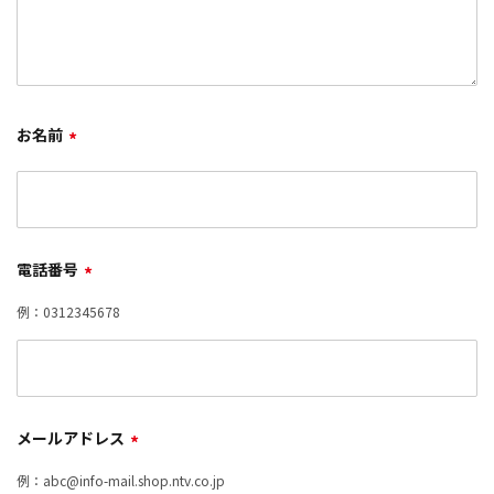
お名前
*
電話番号
*
例：0312345678
メールアドレス
*
例：abc@info-mail.shop.ntv.co.jp