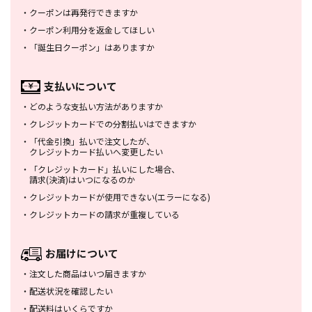
・
クーポンは再発行できますか
・
クーポン利用分を返金してほしい
・
「誕生日クーポン」はありますか
支払いについて
・
どのような支払い方法がありますか
・
クレジットカードでの分割払いは
できますか
・
「代金引換」払いで注文したが、
クレジットカード払いへ変更したい
・
「クレジットカード」払いにした場合、
請求(決済)はいつになるのか
・
クレジットカードが使用できない
(エラーになる)
・
クレジットカードの請求が重複している
お届けについて
・
注文した商品はいつ届きますか
・
配送状況を確認したい
・
配送料はいくらですか