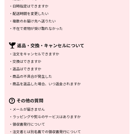
・
日時指定はできますか
・
配送時間を変更したい
・
複数のお届け先へ送りたい
・
不在で荷物が受け取れなかった
返品・交換・
キャンセルについて
・
注文をキャンセルできますか
・
交換はできますか
・
返品はできますか
・
商品の不具合が発生した
・
商品を返品した場合、
いつ返金されますか
その他の質問
・
メールが届きません
・
ラッピングや熨斗のサービスは
ありますか
・
領収書発行について
・
注文者とは別名義での領収書発行
について