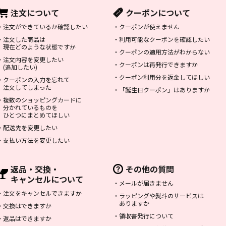
注文について
クーポンについて
・
注文ができているか確認したい
・
クーポンが使えません
・
注文した商品は
・
利用可能なクーポンを確認したい
現在どのような状態ですか
・
クーポンの適用方法がわからない
・
注文内容を変更したい
・
クーポンは再発行できますか
(追加したい)
・
クーポン利用分を返金してほしい
・
クーポンの入力を忘れて
注文してしまった
・
「誕生日クーポン」はありますか
・
複数のショッピングカードに
分かれているものを
ひとつにまとめてほしい
・
配送先を変更したい
・
支払い方法を変更したい
返品・交換・
その他の質問
キャンセルについて
・
メールが届きません
・
注文をキャンセルできますか
・
ラッピングや熨斗のサービスは
ありますか
・
交換はできますか
・
領収書発行について
・
返品はできますか