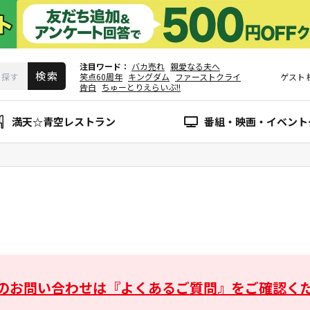
注目ワード
バカ売れ
親愛なる夫へ
笑点60周年
キングダム
ファーストクライ
ゲスト
告白
ちゅーとりえらいぶ!!
満天☆青空レストラン
番組・映画・イベント
のお問い合わせは
『よくあるご質問』をご確認く