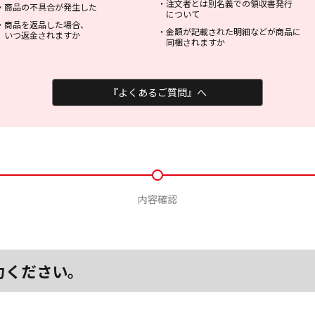
・
注文者とは別名義での領収書発行
・
商品の不具合が発生した
について
・
商品を返品した場合、
・
金額が記載された明細などが商品に
いつ返金されますか
同梱されますか
『よくあるご質問』へ
内容確認
力ください。