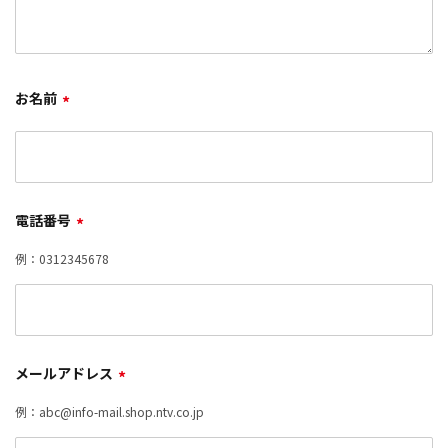
お名前
*
電話番号
*
例：0312345678
メールアドレス
*
例：abc@info-mail.shop.ntv.co.jp