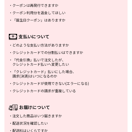
・
クーポンは再発行できますか
・
クーポン利用分を返金してほしい
・
「誕生日クーポン」はありますか
支払いについて
・
どのような支払い方法がありますか
・
クレジットカードでの分割払いは
できますか
・
「代金引換」払いで注文したが、
クレジットカード払いへ変更したい
・
「クレジットカード」払いにした場合、
請求(決済)はいつになるのか
・
クレジットカードが使用できない
(エラーになる)
・
クレジットカードの請求が重複している
お届けについて
・
注文した商品はいつ届きますか
・
配送状況を確認したい
・
配送料はいくらですか