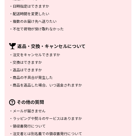
・
日時指定はできますか
・
配送時間を変更したい
・
複数のお届け先へ送りたい
・
不在で荷物が受け取れなかった
返品・交換・
キャンセルについて
・
注文をキャンセルできますか
・
交換はできますか
・
返品はできますか
・
商品の不具合が発生した
・
商品を返品した場合、
いつ返金されますか
その他の質問
・
メールが届きません
・
ラッピングや熨斗のサービスは
ありますか
・
領収書発行について
・
注文者とは別名義での領収書発行
について