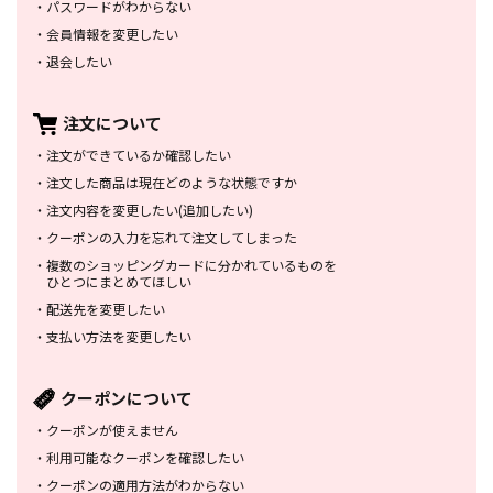
・
パスワードがわからない
・
会員情報を変更したい
・
退会したい
注文について
・
注文ができているか確認したい
・
注文した商品は
現在どのような状態ですか
・
注文内容を変更したい
(追加したい)
・
クーポンの入力を忘れて
注文してしまった
・
複数のショッピングカードに
分かれているものを
ひとつにまとめてほしい
・
配送先を変更したい
・
支払い方法を変更したい
クーポンについて
・
クーポンが使えません
・
利用可能なクーポンを確認したい
・
クーポンの適用方法がわからない