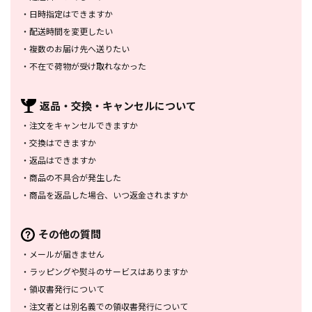
・
日時指定はできますか
・
配送時間を変更したい
・
複数のお届け先へ送りたい
・
不在で荷物が受け取れなかった
返品・交換・
キャンセルについて
・
注文をキャンセルできますか
・
交換はできますか
・
返品はできますか
・
商品の不具合が発生した
・
商品を返品した場合、
いつ返金されますか
その他の質問
・
メールが届きません
・
ラッピングや熨斗のサービスは
ありますか
・
領収書発行について
・
注文者とは別名義での領収書発行
について