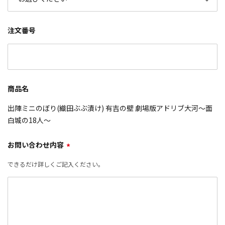
注文番号
商品名
出陣ミニのぼり(織田ぶぶ漬け) 有吉の壁 劇場版アドリブ大河～面
白城の18人～
お問い合わせ内容
*
できるだけ詳しくご記入ください。