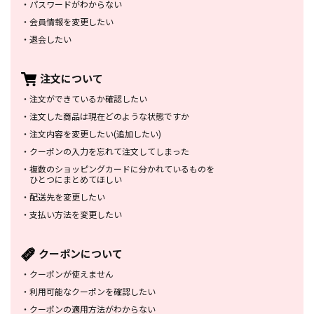
・
パスワードがわからない
・
会員情報を変更したい
・
退会したい
注文について
・
注文ができているか確認したい
・
注文した商品は
現在どのような状態ですか
・
注文内容を変更したい
(追加したい)
・
クーポンの入力を忘れて
注文してしまった
・
複数のショッピングカードに
分かれているものを
ひとつにまとめてほしい
・
配送先を変更したい
・
支払い方法を変更したい
クーポンについて
・
クーポンが使えません
・
利用可能なクーポンを確認したい
・
クーポンの適用方法がわからない