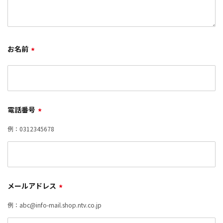
お名前
*
電話番号
*
例：0312345678
メールアドレス
*
例：abc@info-mail.shop.ntv.co.jp