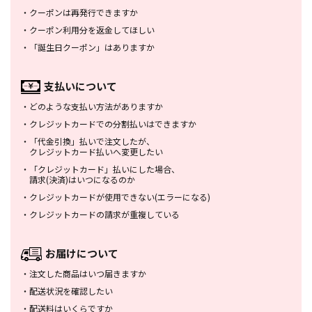
・
クーポンは再発行できますか
・
クーポン利用分を返金してほしい
・
「誕生日クーポン」はありますか
支払いについて
・
どのような支払い方法がありますか
・
クレジットカードでの分割払いは
できますか
・
「代金引換」払いで注文したが、
クレジットカード払いへ変更したい
・
「クレジットカード」払いにした場合、
請求(決済)はいつになるのか
・
クレジットカードが使用できない
(エラーになる)
・
クレジットカードの請求が重複している
お届けについて
・
注文した商品はいつ届きますか
・
配送状況を確認したい
・
配送料はいくらですか