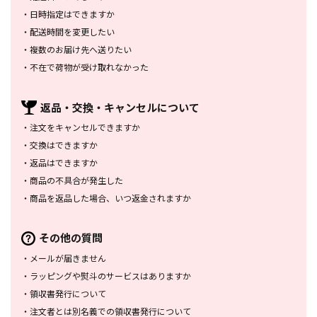
・
日時指定はできますか
・
配送時間を変更したい
・
複数のお届け先へ送りたい
・
不在で荷物が受け取れなかった
返品・交換・
キャンセルについて
・
注文をキャンセルできますか
・
交換はできますか
・
返品はできますか
・
商品の不具合が発生した
・
商品を返品した場合、
いつ返金されますか
その他の質問
・
メールが届きません
・
ラッピングや熨斗のサービスは
ありますか
・
領収書発行について
・
注文者とは別名義での領収書発行
について