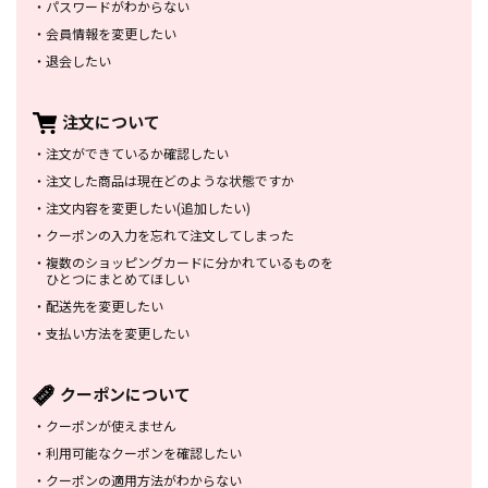
・
パスワードがわからない
・
会員情報を変更したい
・
退会したい
注文について
・
注文ができているか確認したい
・
注文した商品は
現在どのような状態ですか
・
注文内容を変更したい
(追加したい)
・
クーポンの入力を忘れて
注文してしまった
・
複数のショッピングカードに
分かれているものを
ひとつにまとめてほしい
・
配送先を変更したい
・
支払い方法を変更したい
クーポンについて
・
クーポンが使えません
・
利用可能なクーポンを確認したい
・
クーポンの適用方法がわからない