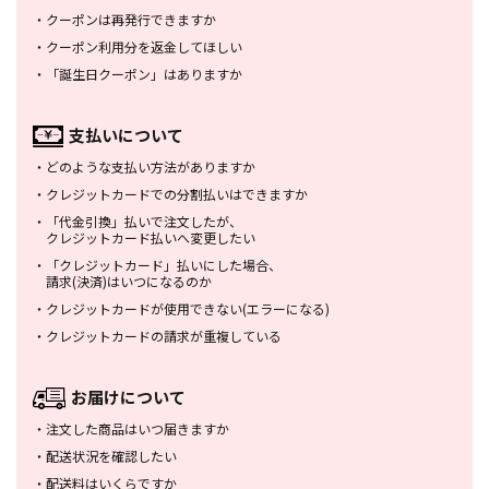
・
クーポンは再発行できますか
・
クーポン利用分を返金してほしい
・
「誕生日クーポン」はありますか
支払いについて
・
どのような支払い方法がありますか
・
クレジットカードでの分割払いは
できますか
・
「代金引換」払いで注文したが、
クレジットカード払いへ変更したい
・
「クレジットカード」払いにした場合、
請求(決済)はいつになるのか
・
クレジットカードが使用できない
(エラーになる)
・
クレジットカードの請求が重複している
お届けについて
・
注文した商品はいつ届きますか
・
配送状況を確認したい
・
配送料はいくらですか